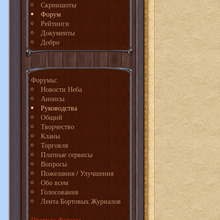
Скриншоты
Форум
Рейтинги
Документы
Добро
Форумы:
Новости Неба
Анонсы
Руководства
Общий
Творчество
Кланы
Торговля
Платные сервисы
Вопросы
Пожелания / Улучшения
Обо всем
Голосования
Лента Бортовых Журналов
Правила Форума