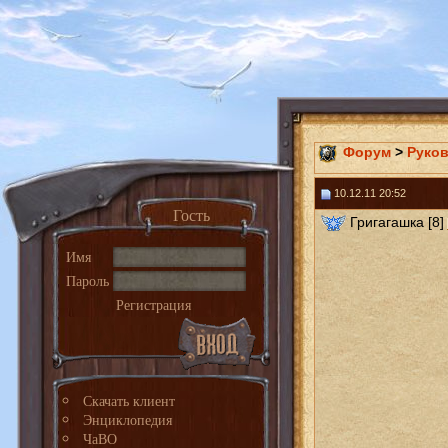
Форум
>
Руко
10.12.11 20:52
Гость
Григагашка [8]
Имя
Пароль
Регистрация
Скачать клиент
Энциклопедия
ЧаВО