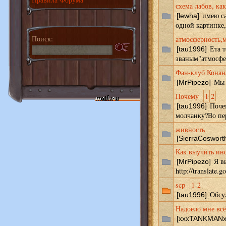
схема лабов, ка
имею са
[lewha]
одной картинке, 
Поиск:
атмосферность,
Ета т
[tau1996]
званым"атмосфе
Фан-клуб Конана
Мы ж
[MrPipezo]
Почему
1
2
Почем
[tau1996]
молчанку?Во пер
живность
[SierraCoswort
Как выучить ино
Я вы
[MrPipezo]
http://translate.g
scp
1
2
Обсуж
[tau1996]
Надоело мне всё 
[xxxTANKMANx