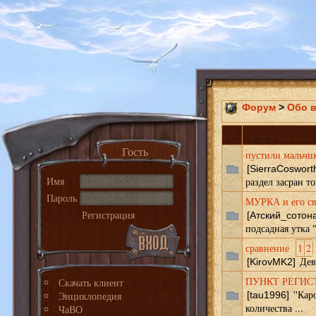
Форум
>
Обо 
Гость
пустили мальчик
[SierraCoswort
Имя
раздел засран то
Пароль
МУРКА и его свя
Регистрация
[Атский_сотона
подсадная утка 
сравнение
1
2
Дев
[KirovMK2]
ПУНКТ РЕГИС
Скачать клиент
''Кар
Энциклопедия
[tau1996]
количества ...
ЧаВО