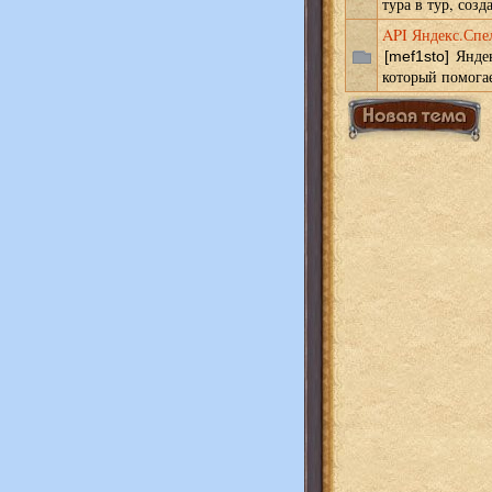
тура в тур, созда
API Яндекс.Спе
Яндек
[mef1sto]
который помогает