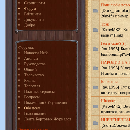
Скриншоты
Понилюбы вовсе 
Форум
[Dark_Templar]
Рейтинги
26m45s пример ..
Документы
Трэк
Добро
Кто 
[KirovMK2]
вайна? [link]
Геи в скае(((((
Форумы:
Был о
[tau1996]
Новости Неба
bin/forum.fpl?
Анонсы
ПАРОДИИ НА
Руководства
У лур
[tau1996]
Общий
И днём и ночью 
Творчество
Кланы
Биология
Торговля
Тут г
[tau1996]
Платные сервисы
вот,сразу говорю
Вопросы
Школота
Пожелания / Улучшения
Вечн
[KirovMK2]
Обо всем
нравится, это их 
Голосования
Лента Бортовых Журналов
HUEHEHEHUA
[SierraCoswort
Правила Форума