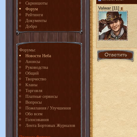
Скриншоты
Valwar [11]
Форум
Рейтинги
Документы
Добро
Форумы:
Новости Неба
Анонсы
Руководства
Общий
Творчество
Кланы
Торговля
Платные сервисы
Вопросы
Пожелания / Улучшения
Обо всем
Голосования
Лента Бортовых Журналов
Правила Форума