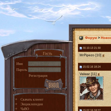
Форум
>
Ново
30.10.13 21:30
Гость
MrPipezo [10]
Имя
15.02.16 18:24
Пароль
Valwar [11]
Регистрация
Скачать клиент
Энциклопедия
ЧаВО
15.02.16 18:27