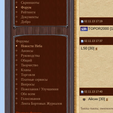
Скриншоты
Форум
Рейтинги
Документы
Добро
02.11.13 17:19
TOPOR2000 [1
Форумы:
02.11.13 17:37
Новости Неба
LS0 [30]
Анонсы
Руководства
Общий
Творчество
Кланы
Торговля
Платные сервисы
Вопросы
Пожелания / Улучшения
02.11.13 17:40
Обо всем
Голосования
Айсик [30]
Лента Бортовых Журналов
Тыквы-тыквы, омномном.
Правила Форума