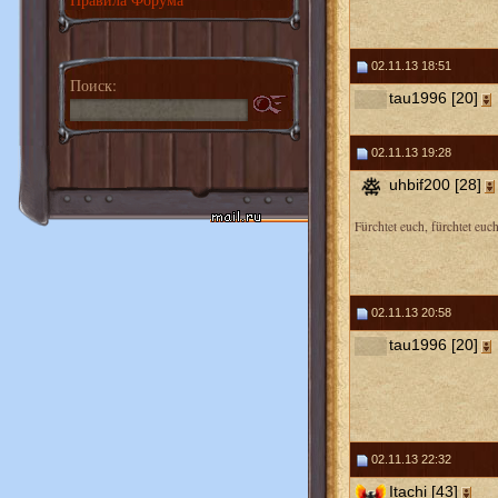
02.11.13 18:51
Поиск:
tau1996 [20]
02.11.13 19:28
uhbif200 [28]
Fürchtet euch, fürchtet euch
02.11.13 20:58
tau1996 [20]
02.11.13 22:32
Itachi [43]