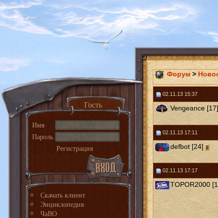
Форум
>
Ново
02.11.13 15:37
Гость
Vengeance [17
Имя
02.11.13 17:11
Пароль
defbot [24]
Регистрация
02.11.13 17:17
TOPOR2000 [1
Скачать клиент
Энциклопедия
ЧаВО