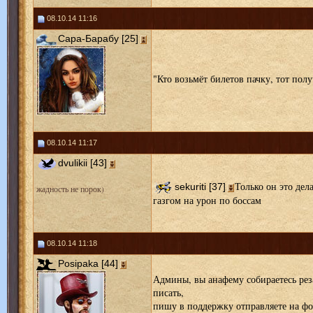
08.10.14 11:16
Сара-Барабу [25]
"Кто возьмёт билетов пачку, тот пол
08.10.14 11:17
dvulikii [43]
Только он это дел
sekuriti [37]
жадность не порок)
газгом на урон по боссам
08.10.14 11:18
Posipaka [44]
Админы, вы анафему собираетесь рез
писать,
пишу в поддержку отправляете на фор