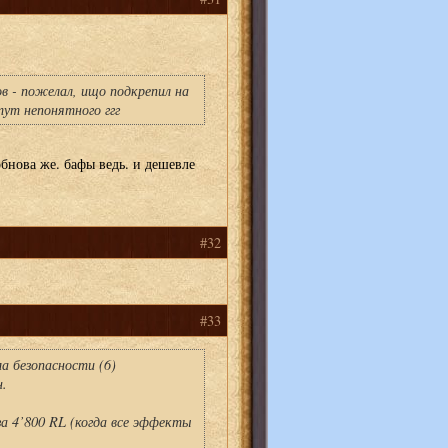
ов - пожелал, ищо подкрепил на
тут непонятного ггг
обнова же. бафы ведь. и дешевле
#32
#33
 безопасности (6)
.
 4’800 RL (когда все эффекты