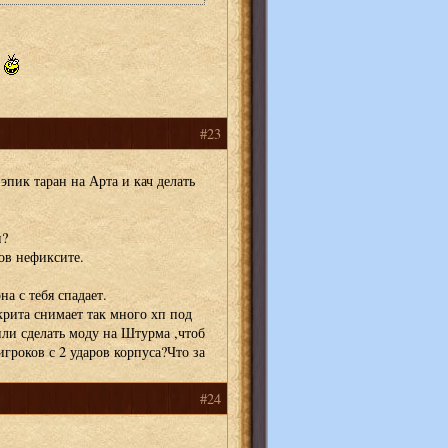
и
#23
эпик таран на Арта и кач делать
и?
ов нефиксите.
а с тебя спадает.
крита снимает так много хп под
ли сделать моду на Штурма ,чтоб
гроков с 2 ударов корпуса?Что за
#24