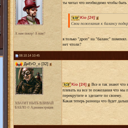
ты читал что необходимо чтобы быт
Kio [24]
Свои пожелания к балансу подк
А нам покер! А вам?
я только "дроп" на "баланс" поменял.
нет чтоли?
08.10.14 10:45
ДиЕгО_о [32]
Все и так знают что 
Kio [24]
плевать на все те пожелания что мы 
перекрутите и зделаете по своему.
Какая теперь разница что будет дальше
ХВАТИТ НЫТЬ ВЛИВАЙ
БАБЛО © Администрация