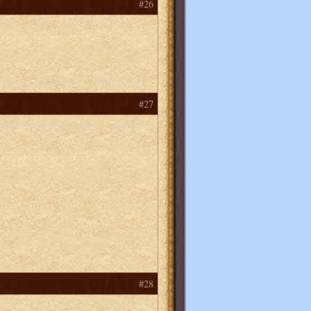
#26
#27
#28