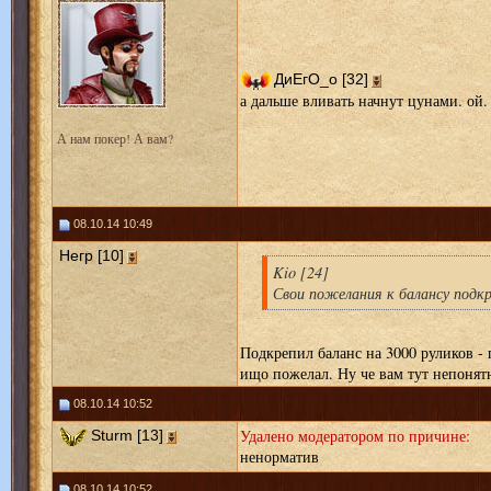
ДиЕгО_о [32]
а дальше вливать начнут цунами. ой. 
А нам покер! А вам?
08.10.14 10:49
Негр [10]
Kio [24]
Свои пожелания к балансу подк
Подкрепил баланс на 3000 руликов - 
ищо пожелал. Ну че вам тут непонятн
08.10.14 10:52
Удалено модератором по причине:
Sturm [13]
ненорматив
08.10.14 10:52