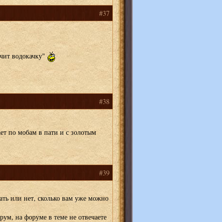
#37
учит водокачку"
#38
ает по мобам в пати и с золотым
#39
ать или нет, сколько вам уже можно
ум, на форуме в теме не отвечаете