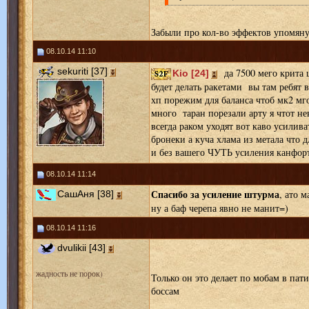
Забыли про кол-во эффектов упомяну
08.10.14 11:10
sekuriti [37]
да 7500 мего крита 
Kio [24]
будет делать ракетами вы там ребят 
хп порежим для баланса чтоб мк2 мг
много таран порезали арту я чтот н
всегда раком уходят вот каво усилива
бронеки а куча хлама из метала что 
и без вашего ЧУТЬ усиления канфор
08.10.14 11:14
Спасибо за усиление штурма
, ато м
СашАня [38]
ну а баф черепа явно не манит=)
08.10.14 11:16
dvulikii [43]
жадность не порок)
Только он это делает по мобам в пати
боссам