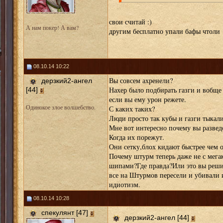
свои считай :)
А нам покер! А вам?
другим бесплатно упали бафы чтол
08.10.14 10:22
Вы совсем ахренели?
дерзкий2-ангел
Нахер было подбирать газги и вобще 
[44]
если вы ему урон режете.
Одинокое злое волшебство.
С каких таких?
Люди просто так кубы и газги тыкал
Мне вот интересно почему вы развед
Когда их порежут.
Они сетку,блох кидают быстрее чем он
Почему штурм теперь даже не с мега
шипами?Где правда?Или это вы реши
все на Штурмов пересели и убивали и
идиотизм.
08.10.14 10:28
спекулянт [47]
дерзкий2-ангел [44]