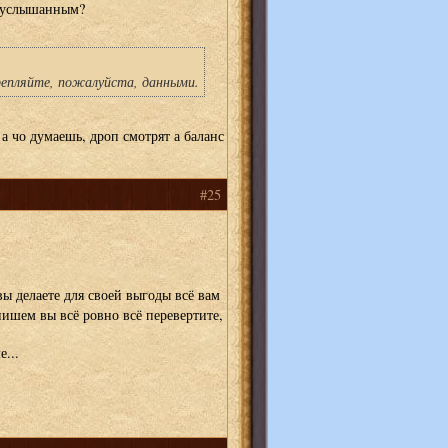
ь услышанным?
репляйте, пожалуйста, данными.
 а чо думаешь, дроп смотрят а баланс
#25
вы делаете для своей выгоды всё вам
пишем вы всё ровно всё перевертите,
...