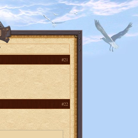
о
#21
#22