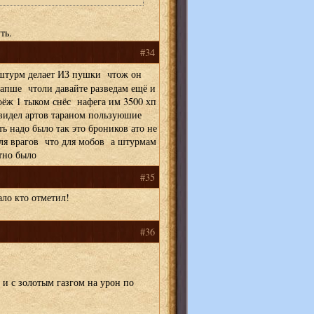
ть.
#34
штурм делает ИЗ пушки чтож он
вапше чтоли давайте разведам ещё и
оёж 1 тыком снёс нафега им 3500 хп
евидел артов тараном пользуюшие
ть надо было так это броников ато не
для врагов что для мобов а штурмам
тно было
#35
ало кто отметил!
#36
 и с золотым газгом на урон по