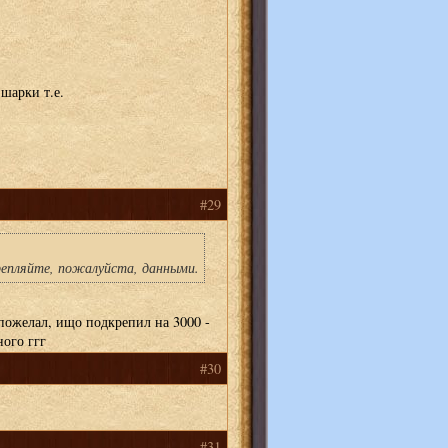
шарки т.е.
#29
репляйте, пожалуйста, данными.
пожелал, ищо подкрепил на 3000 -
ого ггг
#30
#31