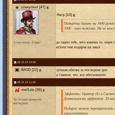
спекулянт [47]
Негр [10]
Подкрепил баланс на 3000 рулик
3000 - ищо пожелал. Ну че вам 
да ладно тебе, чего язвишь то. норм 
А нам покер! А вам?
кстати чем подарок на заказ
08.10.14 10:58
лучшая обнова за последние дни
BASD [22]
а главное, что. все обоснованно
08.10.14 11:00
mef1sto [36]
Эффекты: Оратор (6) и Система
Длительность эффектов: 20 мин
Ты сегодня прекрасно
выглядишь
Подарок можно перезаряжать за
израсходованы).