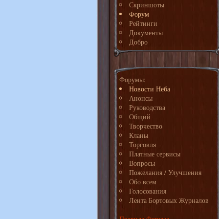
Скриншоты
Форум
Рейтинги
Документы
Добро
Форумы:
Новости Неба
Анонсы
Руководства
Общий
Творчество
Кланы
Торговля
Платные сервисы
Вопросы
Пожелания / Улучшения
Обо всем
Голосования
Лента Бортовых Журналов
Правила Форума