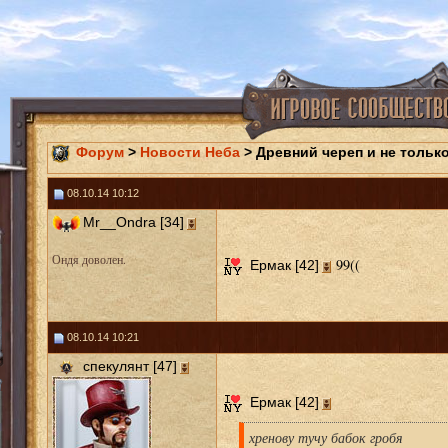
Форум
>
Новости Неба
> Древний череп и не тольк
08.10.14 10:12
Mr__Ondra [34]
Ондя доволен.
99((
Ермак [42]
08.10.14 10:21
спекулянт [47]
Ермак [42]
хренову тучу бабок гробя