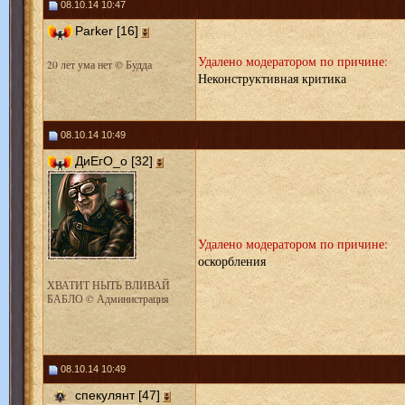
08.10.14 10:47
Parker [16]
Удалено модератором по причине:
20 лет ума нет © Будда
Неконструктивная критика
08.10.14 10:49
ДиЕгО_о [32]
Удалено модератором по причине:
оскорбления
ХВАТИТ НЫТЬ ВЛИВАЙ
БАБЛО © Администрация
08.10.14 10:49
спекулянт [47]