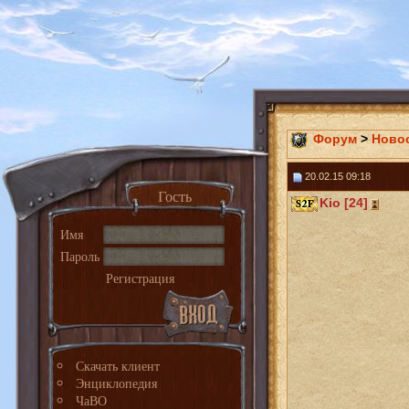
Форум
>
Ново
20.02.15 09:18
Гость
Kio [24]
Имя
Пароль
Регистрация
Скачать клиент
Энциклопедия
ЧаВО