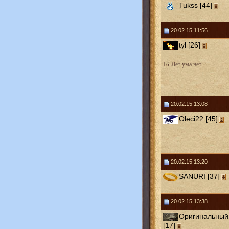
Tukss [44]
20.02.15 11:56
tyl [26]
16-Лет ума нет
20.02.15 13:08
Oleci22 [45]
20.02.15 13:20
SANURI [37]
20.02.15 13:38
Оригинальный
[17]