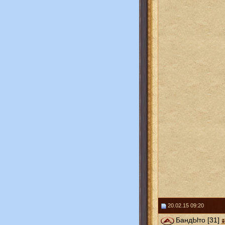
20.02.15 09:20
БандЫто [31]