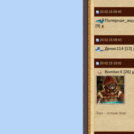
20.02.15 09:40
Полярная_аку
[9]
20.02.15 09:43
Денис114 [13]
20.02.15 10:02
BomberX [26]
Лира – лучшая пони