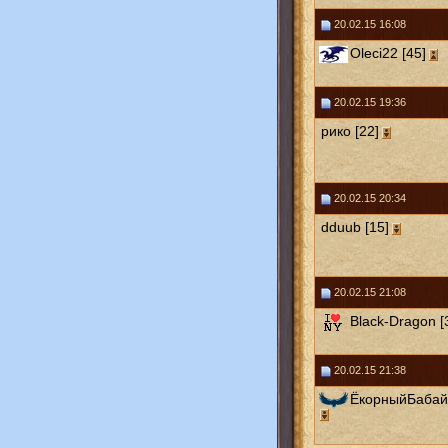
20.02.15 16:08
Oleci22 [45]
20.02.15 19:36
рико [22]
20.02.15 20:34
dduub [15]
20.02.15 21:08
Black-Dragon [
20.02.15 21:38
ЁкорныйБабай 