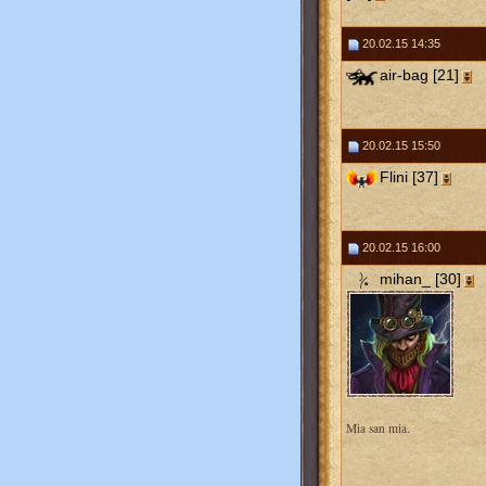
20.02.15 14:35
air-bag [21]
20.02.15 15:50
Flini [37]
20.02.15 16:00
mihan_ [30]
Mia san mia.