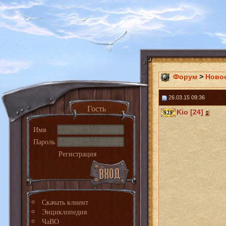
Форум
>
Ново
26.03.15 09:36
Гость
Kio [24]
Имя
Пароль
Регистрация
Скачать клиент
Энциклопедия
ЧаВО