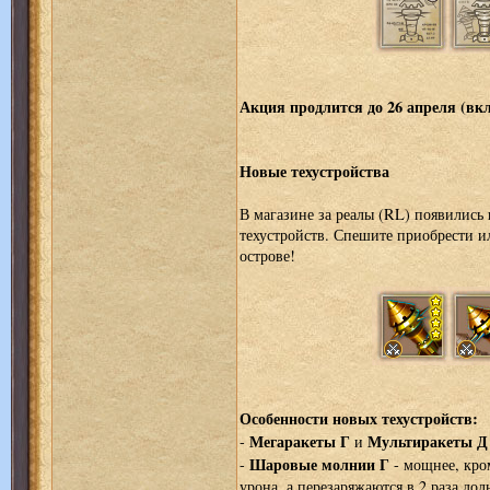
Акция продлится до 26 апреля (вк
Новые техустройства
В магазине за реалы (RL) появилис
техустройств. Спешите приобрести и
острове!
Особенности новых техустройств:
Мегаракеты Г
Мультиракеты Д
-
и
Шаровые молнии Г
-
- мощнее, кром
урона, а перезаряжаются в 2 раза дол