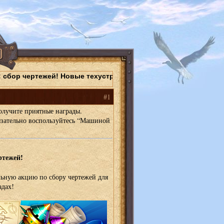
 сбор чертежей! Новые техустройства и “Машина подарков”!
#1
олучите приятные награды.
язательно воспользуйтесь “Машиной
ртежей!
ьную акцию по сбору чертежей для
адах!