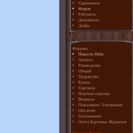
Скриншоты
Форум
Рейтинги
Документы
Добро
Форумы:
Новости Неба
Анонсы
Руководства
Общий
Творчество
Кланы
Торговля
Платные сервисы
Вопросы
Пожелания / Улучшения
Обо всем
Голосования
Лента Бортовых Журналов
Правила Форума