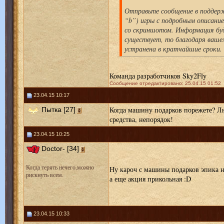
Отправьте сообщение в поддерж
“b”) игры с подробным описани
со скриншотом. Информация буд
существует, то благодаря ваше
устранена в кратчайшие сроки.
Команда разработчиков Sky2Fly
Сообщение отредактировано: 25.04.15 01:52
23.04.15 10:17
Когда машину подарков порежете? Л
Пытка [27]
средства, непорядок!
23.04.15 10:25
Doctor- [34]
Когда терять нечего,можно
Ну кароч с машины подарков эпика 
рискнуть всем.
а еще акция прикольная :D
23.04.15 10:33