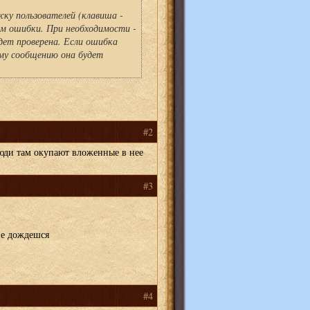
ку пользователей (клавиша -
ем ошибки. При необходимости -
ет проверена. Если ошибка
му сообщению она будет
#2
юди там окупают вложенные в нее
#3
не дождешся
#4