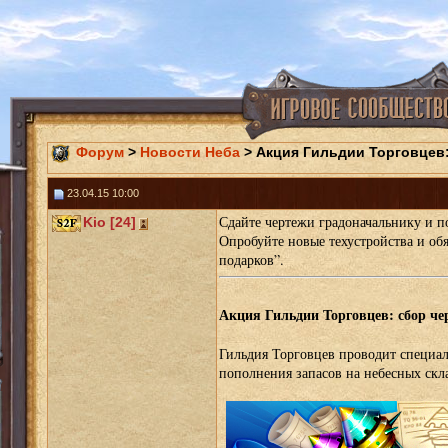
Форум
>
Новости Неба
> Акция Гильдии Торговцев:
23.04.15 10:00
Сдайте чертежи градоначальнику и п
Kio [24]
Опробуйте новые техустройства и об
подарков”.
Акция Гильдии Торговцев: сбор че
Гильдия Торговцев проводит специал
пополнения запасов на небесных скл