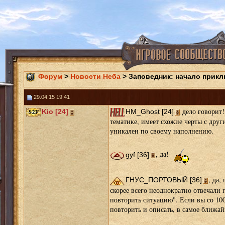
Форум
>
Новости Неба
> Заповедник: начало прикл
29.04.15 19:41
дело говорит!
Kio [24]
HM_Ghost [24]
тематике, имеет схожие черты с дру
уникален по своему наполнению.
, да!
gyf [36]
, да,
ГНУС_ПОРТОВЫЙ [36]
скорее всего неоднократно отвечали 
повторить ситуацию". Если вы со 10
повторить и описать, в самое ближа