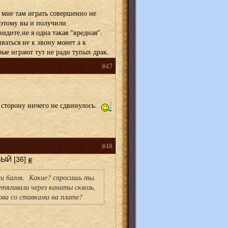
о мне там играть совершенно не
оэтому вы и получили
дите,не я одна такая "вредная".
аться не к звону монет а к
ые играют тут не ради тупых драк.
#47
 сторону ничего не сдвинулось.
#48
Й [36]
ми багов. Какие? спросишь ты.
етягивали через канаты сквозь,
ва со ставками на плате?