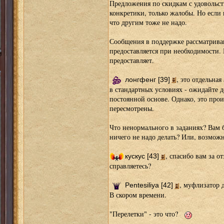
Предложения по скидкам с удовольст
конкретики, только жалобы. Но если в
что другим тоже не надо.
Сообщения в поддержке рассматриваю
предоставляется при необходимости.
предоставляет.
, это отдельная
лонгфенг [39]
в стандартных условиях - ожидайте 
постоянной основе. Однако, это произ
пересмотрены.
Что ненормального в заданиях? Вам 
ничего не надо делать? Или, возможн
, спасибо вам за о
кускус [43]
справляетесь?
, муфлизатор 
Pentesiliya [42]
В скором времени.
"Перелетки" - это что?