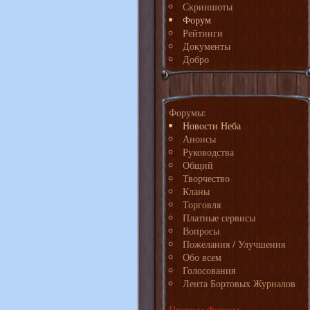
Скриншоты
Форум
Рейтинги
Документы
Добро
Форумы:
Новости Неба
Анонсы
Руководства
Общий
Творчество
Кланы
Торговля
Платные сервисы
Вопросы
Пожелания / Улучшения
Обо всем
Голосования
Лента Бортовых Журналов
Правила Форума