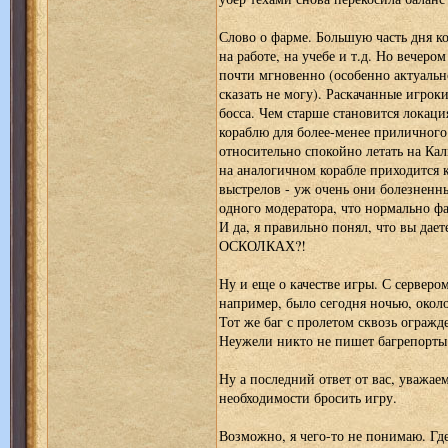
Слово о фарме. Большую часть дня ко
на работе, на учебе и т.д. Но вечеро
почти мгновенно (особенно актуальн
сказать не могу). Раскачанные игрок
босса. Чем старше становится локаци
кораблю для более-менее приличного
относительно спокойно летать на Кал
на аналогичном корабле приходится к
выстрелов - уж очень они болезненн
одного модератора, что нормально ф
И да, я правильно понял, что вы да
ОСКОЛКАХ?!
Ну и еще о качестве игры. С серверо
например, было сегодня ночью, около 
Тот же баг с пролетом сквозь огражд
Неужели никто не пишет багрепорты
Ну а последний ответ от вас, уважае
необходимости бросить игру.
Возможно, я чего-то не понимаю. Где