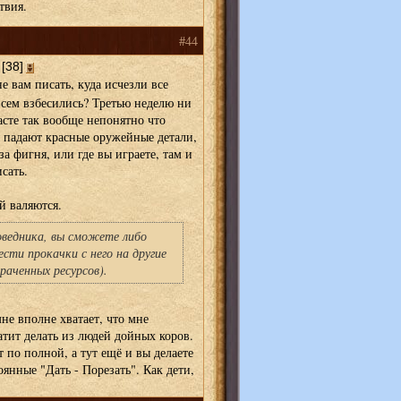
твия.
#44
 [38]
е вам писать, куда исчезли все
всем взбесились? Третью неделю ни
асте так вообще непонятно что
я падают красные оружейные детали,
за фигня, или где вы играете, там и
сать.
й валяются.
оведника, вы сможете либо
ести прокачки с него на другие
раченных ресурсов).
не вполне хватает, что мне
атит делать из людей дойных коров.
т по полной, а тут ещё и вы делаете
янные "Дать - Порезать". Как дети,