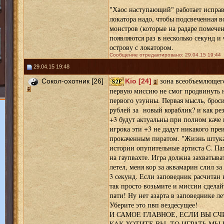
"Хаос наступающий" работает испра
локатора надо, чтобы подсвеченная в
монстров (которые на радаре помече
появляются раз в несколько секунд и
острову с локатором.
Сообщение отредактировано: 29.04.15 19:44
29.04.15 19:48
зона всеобъемлющего
Сокол-охотник [26]
Kio [24]
первую миссию не смог продвинуть н
первого узунны. Первая мысль, бросит
рублей за новый кораблик? и как резу
+3 будут актуальны при полном каче 
игрока эти +3 не дадут никакого пр
прокаченным пиратом. "Жизнь штука с
истории опупительные артиста С. Па
на гаупвахте. Игра должна захватыва
летел, меня кор за аквамарин слил за
3 секунд. Если заповедник расчитан 
так просто возьмите и миссии сделай
пати! Ну нет азарта в заповеднике л
Уберите это пвп вездесущее!
И САМОЕ ГЛАВНОЕ, ЕСЛИ ВЫ СЧ
КАК ХОТИТЕ ВЫ, ТО ИГРАТЬ МЫ 