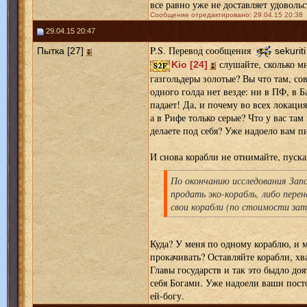
все равно уже не доставляет удовольс
Сообщение отредактировано: 29.04.15 20:38
29.04.15 20:47
P.S. Перевод сообщения
Пытка [27]
sekuriti
слушайте, сколько мн
Kio [24]
газгольдеры золотые? Вы что там, со
одного голда нет везде: ни в ПФ, в Б
падает! Да, и почему во всех локаци
а в Рифе только серые? Что у вас там 
делаете под себя? Уже надоело вам пи
И снова корабли не отнимайте, пуска
По окончанию исследования Зап
продать эко-корабль, либо перен
свои корабли (по стоимости зат
Куда? У меня по одному кораблю, и м
прокачивать? Оставляйте корабли, хв
Главы государств и так это быдло доя
себя Богами. Уже надоели ваши посто
ей-богу.