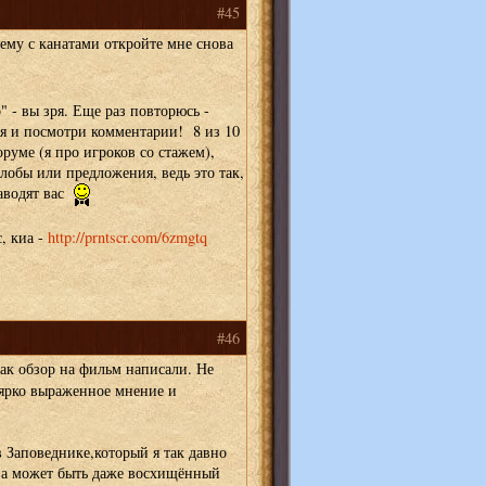
#45
ему с канатами откройте мне снова
 - вы зря. Еще раз повторюсь -
ия и посмотри комментарии! 8 из 10
руме (я про игроков со стажем),
лобы или предложения, ведь это так,
заводят вас
, киа -
http://prntscr.com/6zmgtq
#46
ак обзор на фильм написали. Не
 ярко выраженное мнение и
 Заповеднике,который я так давно
,а может быть даже восхищённый