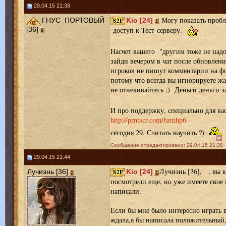
29.04.15 21:38
Могу показать пробл
ГНУС_ПОРТОВЫЙ
Kio [24]
[36]
доступ к Тест-серверу.
Насчет вашего "другим тоже не надо"
зайди вечером в чат после обновлен
игроков не пишут комментарии на фо
потому что всегда вы игнорируете жа
не отнекивайтесь ;) Деньги деньги 
И про поддержку, специально для вас
http://prntscr.com/6zmhp6
сегодня 29. Считать научить ?)
Сообщение отредактировано: 29.04.15 21:38
29.04.15 21:44
Лучиэнь [36], , вы к
Лучиэнь [36]
Kio [24]
посмотрели еще, но уже имеете свое
написали.
Если бы мне было интересно играть в
ждала,я бы написала положительный