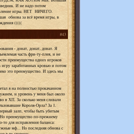
ведник. И не надо потом
етвление игры. НЕТ НИЧЕГО.
 обнова за всё время игры, в
ждения (((((
#43
вания - донат, донат, донат. Я
ъемлемая часть фри-ту-плея, и не
сти преимущества одних игроков
 игру заработанных кровью и потом
лико это преимущество. И здесь мы
летал я на полностью прокачанном
ужием, и уровень у меня был около
во в ХП. За сколько меня сливали
ьзовавшие Короля-Орла? За 1.
 первый залп, чтобы быть убитым
. Но преимущество по-прежнему
-то для исправления баланса:
ужные мф... Но последняя обнова с
не в ту сторону.