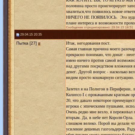
половина просто проигнорирует запо
хвалиться,что появилось новое отв
НИЧЕГО НЕ ПОЯВИЛОСЬ. Это худшая
плане интереса и возможности прохо
Сообщение отредактировано: 29.04.15 19:51
29.04.15 20:35
Итак, негодования пост.
Пытка [27]
Самая главная причина моего разочаро
прекрасно понимаю, что донат - неот
имею ничего против самой возможно
над другими посредством вложения в
денег. Другой вопрос - насколько ве
видим просто кошмарную ситуацию.
Залетел я на Полигон в Периферии, 
Калипсо I с прокачанным красным ор
20, что давало некоторое преимущест
игроки с эпическими пушками, испол
Очень редко мне везло, я переживал
вторым. Да, в небе нет Короля-Орла
слишком велико. Порой вы делали что
усиление дешевых газгольдеров, Рад
убер техами снова перекосила баланс 