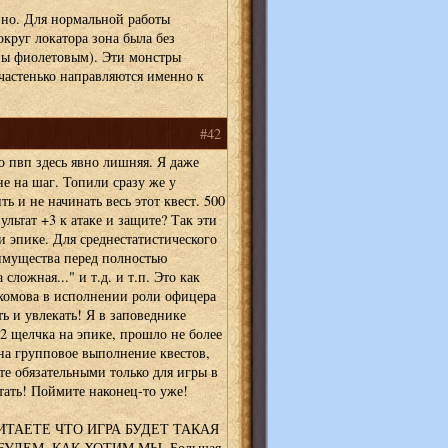
вно. Для нормальной работы
округ локатора зона была без
ны фиолетовым). Эти монстры
 частенько направляются именно к
#42
 пвп здесь явно лишняя. Я даже
е на шаг. Топили сразу же у
ь и не начинать весь этот квест. 500
льтат +3 к атаке и защите? Так эти
и эпике. Для среднестатистического
еимущества перед полностью
ложная..." и т.д. и т.п. Это как
хомова в исполнении роли офицера
ть и увлекать! Я в заповеднике
 2 щелчка на эпике, прошло не более
на групповое выполнение квестов,
те обязательными только для игры в
етать! Поймите наконец-то уже!
ИТАЕТЕ ЧТО ИГРА БУДЕТ ТАКАЯ
БУДЕМ, КАК ХОТИМ МЫ. Большая