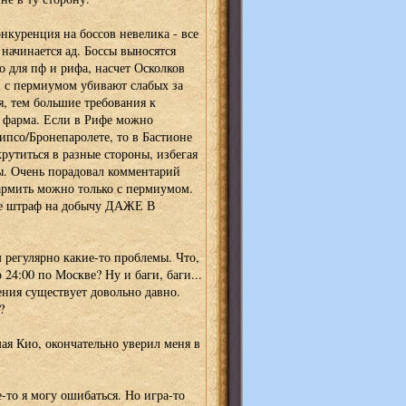
нкуренция на боссов невелика - все
м начинается ад. Боссы выносятся
о для пф и рифа, насчет Осколков
и с пермиумом убивают слабых за
я, тем большие требования к
 фарма. Если в Рифе можно
ипсо/Бронепаролете, то в Бастионе
рутиться в разные стороны, избегая
ы. Очень порадовал комментарий
армить можно только с пермиумом.
ете штраф на добычу ДАЖЕ В
м регулярно какие-то проблемы. Что,
24:00 по Москве? Ну и баги, баги...
ения существует довольно давно.
?
мая Кио, окончательно уверил меня в
-то я могу ошибаться. Но игра-то