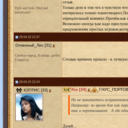
отзыв.
Только дело в том что я чувствую чт
Fight and look! Find and
perepryatat!
интересно(а точнее-тошнотворно).П
отрицательный коммент.Причём,как ви
Возможно иногда вам надо прислушив
предложениям простых игроков,котор
29.04.15 21:57
Огненный_Лис [31]
Святкуе народ, Хлопцы, дзеўкі
Столько времени прошло - в лучшую
ў карагод.
29.04.15 22:24
Kio [24]
ГНУС_ПОРТОВЫ
КЭТРИС [33]
Но не занимаетесь исправления
Например: во время боя как пер
так и перетягивают А где обно
Далей...