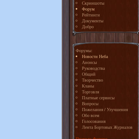
Скриншоты
Форум
Рейтинги
Документы
Добро
Форумы:
Новости Неба
Анонсы
Руководства
Общий
Творчество
Кланы
Торговля
Платные сервисы
Вопросы
Пожелания / Улучшения
Обо всем
Голосования
Лента Бортовых Журналов
Правила Форума