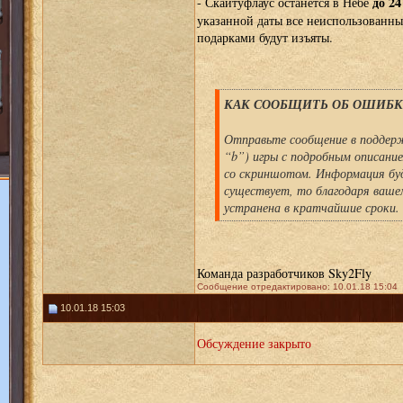
до 2
- Скайтуфлаус останется в Небе
указанной даты все неиспользованны
подарками будут изъяты.
КАК СООБЩИТЬ ОБ ОШИБКЕ
Отправьте сообщение в поддерж
“b”) игры с подробным описани
со скриншотом. Информация буд
существует, то благодаря ваше
устранена в кратчайшие сроки.
Команда разработчиков Sky2Fly
Сообщение отредактировано: 10.01.18 15:04
10.01.18 15:03
Обсуждение закрыто