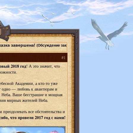
казка завершена!
(Обсуждение закрыто)
#1
овый 2018 год
! А это значит, что
можности.
ебесной Академии, а кто-то уже
т одно — любовь к авантюрам и
 Неба. Ваше бесстрашие и мощная
твия мирных жителей Неба.
и преодолевать все обстоятельства и
ибо, что провели 2017 год с нами!