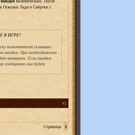
4 января
включительно. После
е Осколки Льда и Свёртки с
 В ИГРЕ?
ку пользователей (клавиша -
ем ошибки. При необходимости -
ет проверена. Если ошибка
му сообщению она будет
#2
1
Страница