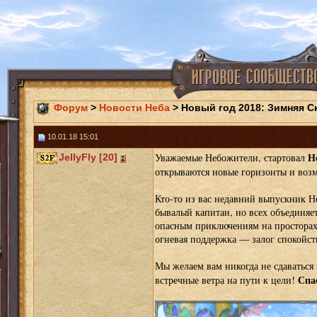
Форум
>
Новости Неба
> Новый год 2018: Зимняя С
10.01.18 15:01
Н
Уважаемые Небожители, стартовал
JellyFly [20]
открываются новые горизонты и воз
Кто-то из вас недавний выпускник Н
бывалый капитан, но всех объединяе
опасным приключениям на просторах
огневая поддержка — залог спокойс
Мы желаем вам никогда не сдаваться 
Спас
встречные ветра на пути к цели!