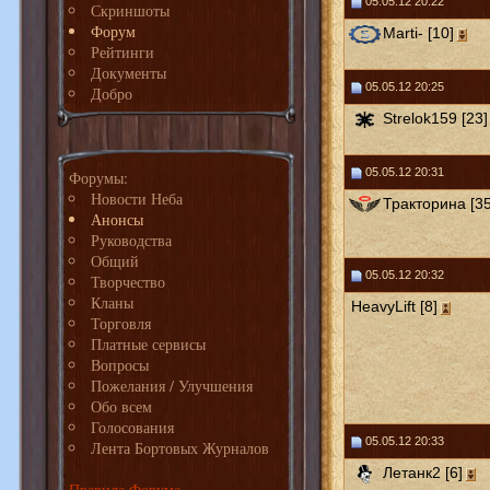
05.05.12 20:22
Скриншоты
Форум
Marti- [10]
Рейтинги
Документы
05.05.12 20:25
Добро
Strelok159 [23]
05.05.12 20:31
Форумы:
Новости Неба
Тракторина [35
Анонсы
Руководства
Общий
05.05.12 20:32
Творчество
Кланы
HeavyLift [8]
Торговля
Платные сервисы
Вопросы
Пожелания / Улучшения
Обо всем
Голосования
05.05.12 20:33
Лента Бортовых Журналов
Летанк2 [6]
Правила Форума