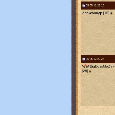
05.05.12 22:20
алексанндр [16]
05.05.12 22:28
BigBossMaZaF
[28]