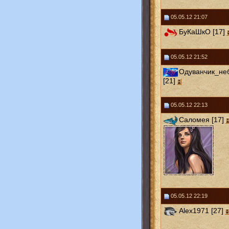
05.05.12 21:07
БуКаШкО [17]
05.05.12 21:52
Одуванчик_не
[21]
05.05.12 22:13
Саломея [17]
05.05.12 22:19
Alex1971 [27]