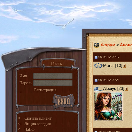
Форум
>
Анон
05.05.12 20:17
Гость
Marti- [10]
Имя
05.05.12 20:21
Пароль
Alexiys [23]
Регистрация
Скачать клиент
Энциклопедия
ЧаВО