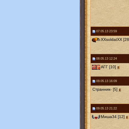
07.05.13 23:59
XXsoldatXX [28
08.05.13 12:24
АГГ [10]
09.05.13 16:09
Странник- [5]
09.05.13 21:22
Миша34 [12]