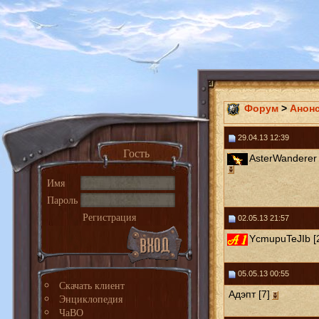
Форум
>
Анон
29.04.13 12:39
Гость
AsterWanderer 
Имя
Пароль
Регистрация
02.05.13 21:57
YcmupuTeJIb [
05.05.13 00:55
Скачать клиент
Адэпт [7]
Энциклопедия
ЧаВО