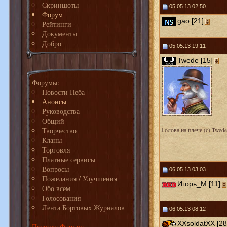
Скриншоты
05.05.13 02:50
Форум
gao [21]
Рейтинги
Документы
Добро
05.05.13 19:11
Twede [15]
Форумы:
Новости Неба
Анонсы
Руководства
Общий
Творчество
Голова на плече (с) Twede
Кланы
Торговля
Платные сервисы
Вопросы
06.05.13 03:03
Пожелания / Улучшения
Игорь_М [11]
Обо всем
Голосования
Лента Бортовых Журналов
06.05.13 08:12
XXsoldatXX [28
Правила Форума