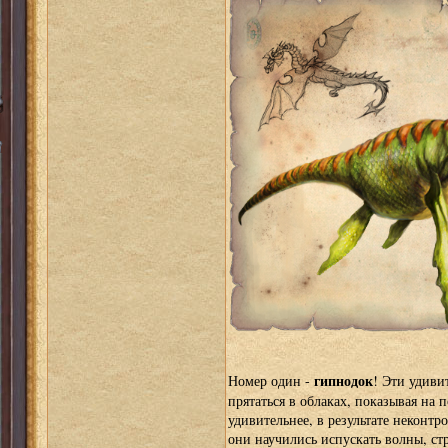
гипнодок
Номер один -
! Эти удиви
прятаться в облаках, показывая на 
удивительнее, в результате неконт
они научились испускать волны, с