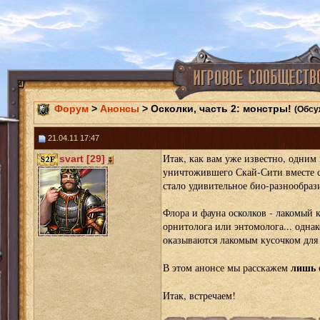
Форум
>
Анонсы
> Осколки, часть 2: монстры!
(Обсу
21.04.11 17:47
Итак, как вам уже известно, одним
svart [29]
уничтожившего Скай-Сити вместе 
стало удивительное био-разнообрази
Флора и фауна осколков - лакомый к
орнитолога или энтомолога... однак
оказываются лакомым кусочком для
лишь 
В этом анонсе мы расскажем
Итак, встречаем!