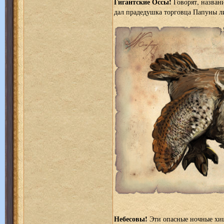
Гигантские Оссы!
Говорят, назван
дал прадедушка торговца Папуны л
Небесовы!
Эти опасные ночные хи