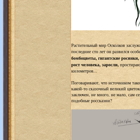
Растительный мир Осколков заслужи
последние сто лет он развился особ
бомбоцветы, гигантские росянки
рост человека, заросли,
простираю
километров...
Поговаривают, что источником тако
какой-то сказочный великий цветок.
заключен, не много, не мало, сам с
подобные россказни?