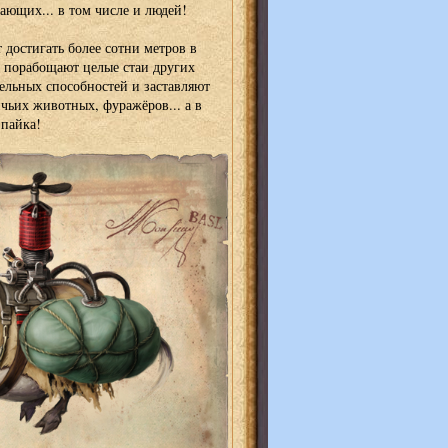
ющих... в том числе и людей!
 достигать более сотни метров в
 порабощают целые стаи других
льных способностей и заставляют
ичьих животных, фуражёров... а в
 пайка!