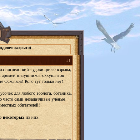
ждение закрыто)
#1
 из последствий чудовищного взрыва,
с армией низушников-оккупантов
е Осколков! Кого тут только нет!
усочек для любого зоолога, ботаника,
о часто сами незадачливые учёные
 местных обитателей!
о некоторых
из них.