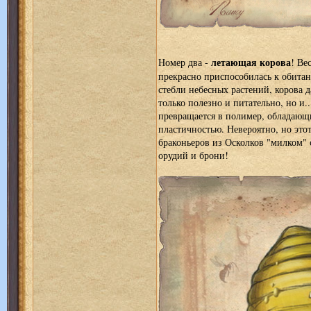
летающая корова
Номер два -
! Ве
прекрасно приспособилась к обита
стебли небесных растений, корова д
только полезно и питательно, но и.
превращается в полимер, обладающ
пластичностью. Невероятно, но это
браконьеров из Осколков "милком" 
орудий и брони!