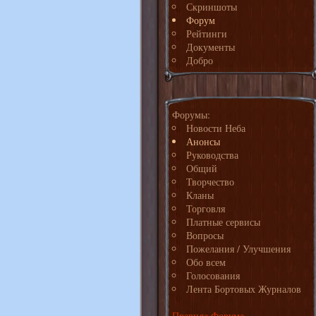
Скриншоты
Форум
Рейтинги
Документы
Добро
Форумы:
Новости Неба
Анонсы
Руководства
Общий
Творчество
Кланы
Торговля
Платные сервисы
Вопросы
Пожелания / Улучшения
Обо всем
Голосования
Лента Бортовых Журналов
Правила Форума