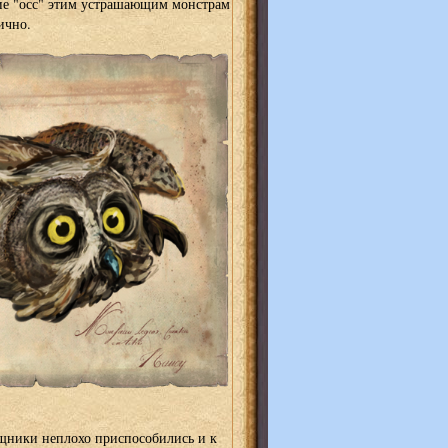
ие "осс" этим устрашающим монстрам
ично.
щники неплохо приспособились и к