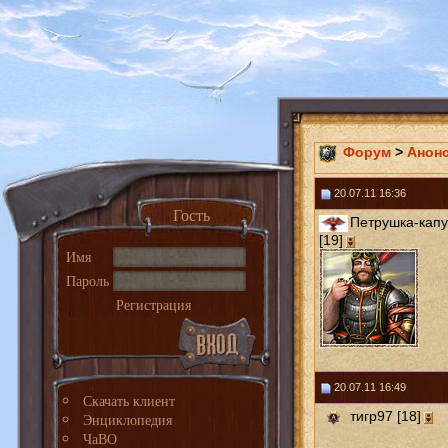
Форум
>
Анон
20.07.11 16:36
Гость
Петрушка-кап
[19]
Имя
Пароль
Регистрация
20.07.11 16:49
Скачать клиент
тигр97 [18]
Энциклопедия
ЧаВО