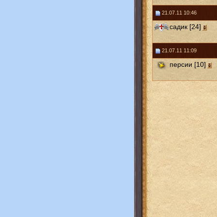
21.07.11 10:46
садик [24]
21.07.11 11:09
персии [10]