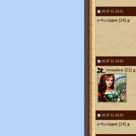
20.07.11 19:21
садик [24]
20.07.11 19:53
innaalice [21]
20.07.11 20:20
садик [24]