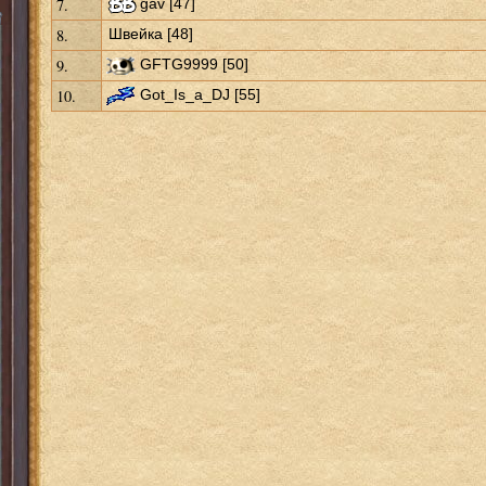
7.
gav [47]
8.
Швейка [48]
9.
GFTG9999 [50]
10.
Got_Is_a_DJ [55]