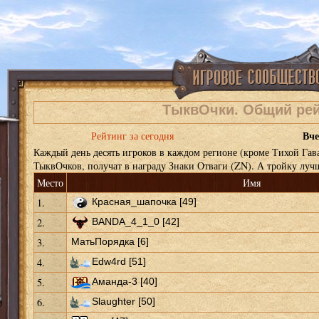
ТыквОчки. Общий рей
Вче
Рейтинг за сегодня
Каждый день десять игроков в каждом регионе (кроме Тихой Гав
ТыквОчков, получат в награду Знаки Отваги (ZN). А тройку лу
Место
Имя
1.
Красная_шапочка [49]
2.
BANDA_4_1_0 [42]
3.
МатьПорядка [6]
4.
Edw4rd [51]
5.
Аманда-3 [40]
6.
Slaughter [50]