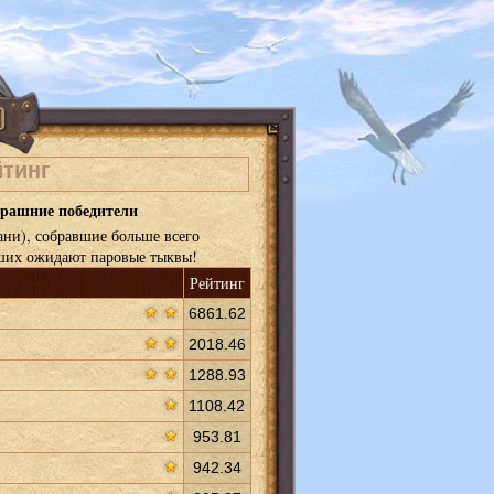
тинг
рашние победители
ани), собравшие больше всего
чших ожидают паровые тыквы!
Рейтинг
6861.62
2018.46
1288.93
1108.42
953.81
942.34