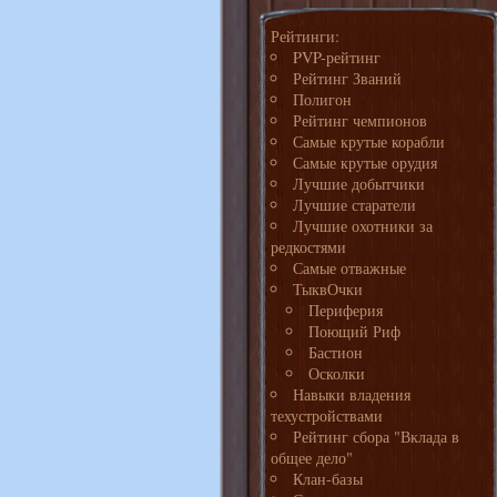
Рейтинги:
PVP-рейтинг
Рейтинг Званий
Полигон
Рейтинг чемпионов
Самые крутые корабли
Самые крутые орудия
Лучшие добытчики
Лучшие старатели
Лучшие охотники за
редкостями
Самые отважные
ТыквОчки
Периферия
Поющий Риф
Бастион
Осколки
Навыки владения
техустройствами
Рейтинг сбора "Вклада в
общее дело"
Клан-базы