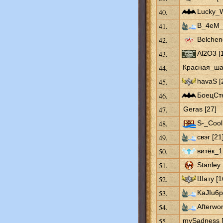
40.
Lucky_W
41.
B_4eM_c
42.
Belchen
43.
Al2O3 [
44.
Красная_шап
45.
havaS [
46.
БоецСте
47.
Geras [27]
48.
S-_Cool
49.
свэг [21
50.
витёк_1
51.
Stanley 
52.
Шату [1
53.
KaJIu6p
54.
Afterwor
55.
mySadness [