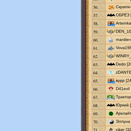
56.
Скрапи-
57.
ОБРЕЗ [
58.
Artemka
59.
DEN_10 
60.
mardiers
61.
Vova198
62.
WINRY_
63.
Dedo [2
64.
zDANTEz
65.
вурр [24
66.
D41eviI 
67.
Трактор
68.
Юркий [
69.
Арклайт
70.
Эллуна 
71.
ciker [3