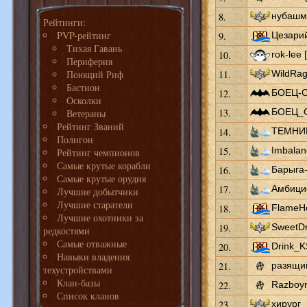
8.
нубашмё
Рейтинги:
PVP-рейтинг
9.
Цезарий
Тихая Гавань
10.
rok-lee 
Периферия
Поющий Риф
11.
WildRag
Бастион
12.
БОЕЦ-С
Осколки
13.
БОЕЦ_С
Ветераны
Рейтинг Званий
14.
ТЕМНИК
Полигон
15.
Imbalan
Рейтинг чемпионов
Самые крутые корабли
16.
Барыга-
Самые крутые орудия
17.
Амбици
Лучшие добытчики
Лучшие старатели
18.
FlameHo
Лучшие охотники за
19.
SweetDr
редкостями
Самые отважные
20.
Drink_K
Навыки владения
21.
разящий
техустройствами
Клан-базы
22.
Razboyn
Список кланов
23.
хирург_