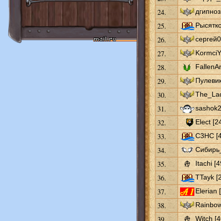
24.
дгипноз
25.
Рысятко
26.
сергей0
27.
KormciY
28.
FallenAn
29.
Пулевик
30.
The_Lad
31.
sashok2
32.
Elect [2
33.
С3НС [4
34.
Сибирь
35.
Itachi [4
36.
TTayk [
37.
Elerian 
38.
Rainbow
39.
Witch [4