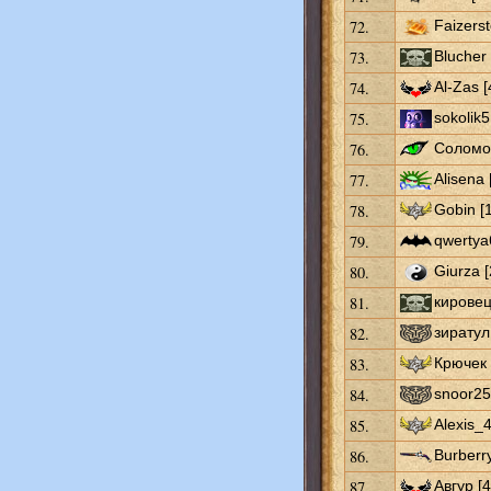
72.
Faizerst
73.
Blucher 
74.
Al-Zas [
75.
sokolik5
76.
Соломо
77.
Alisena 
78.
Gobin [
79.
qwertya
80.
Giurza [
81.
кировец
82.
зиратул
83.
Крючек 
84.
snoor25
85.
Alexis_4
86.
Burberry
87.
Авгур [4