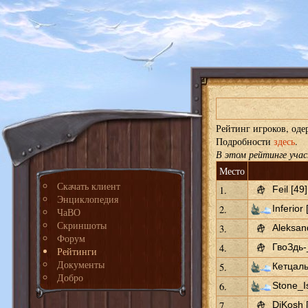
Рейтинг игроков, оде
Подробности
здесь
.
В этом рейтинге уча
Место
Скачать клиент
1.
Feil [49]
Энциклопедия
2.
Inferior 
ЧаВО
Скриншоты
3.
Aleksan
Форум
4.
ГвоЗдь-_
Рейтинги
Документы
5.
Кетцаль
Добро
6.
Stone_I
7.
DiKosh 