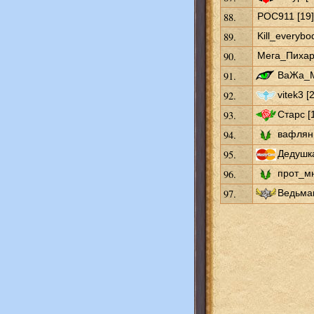
88.
POC911 [19]
89.
Kill_everybo
90.
Мега_Пихарь
91.
ВаЖа_М
92.
vitek3 [
93.
Старс [
94.
вафлян 
95.
Дедушк
96.
прот_мн
97.
Ведьмак