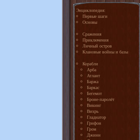
Энциклопедия:
Первые шаги
Основы
Сражения
Приключения
Личный остров
Клановые войны и базы
Корабли
Арба
Атлант
Баржа
Баркас
Бегемот
Броне-паролёт
Викинг
Вихрь
Гладиатор
Грифон
Гром
Джинн