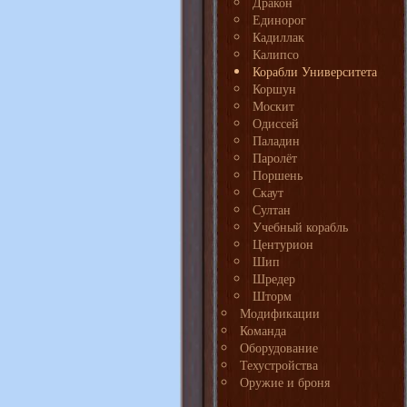
Дракон
Единорог
Кадиллак
Калипсо
Корабли Университета
Коршун
Москит
Одиссей
Паладин
Паролёт
Поршень
Скаут
Султан
Учебный корабль
Центурион
Шип
Шредер
Шторм
Модификации
Команда
Оборудование
Техустройства
Оружие и броня