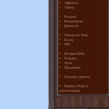
Эффекты
Тайны
Ресурсы
Компоненты
Ценности
Обитатели Неба
Боссы
NPC
История Неба
Гильдии
Атлас
Праздники
Платные сервисы
Правила Игры и
документация