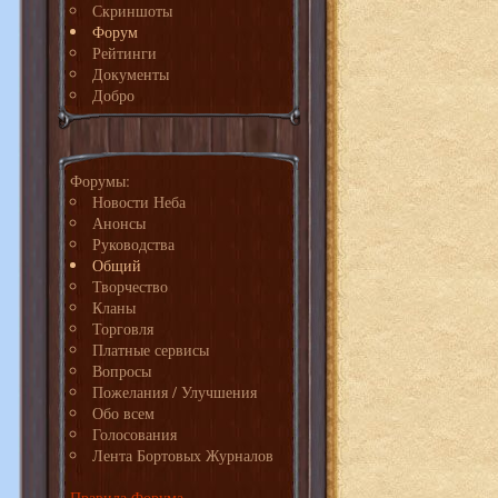
Скриншоты
Форум
Рейтинги
Документы
Добро
Форумы:
Новости Неба
Анонсы
Руководства
Общий
Творчество
Кланы
Торговля
Платные сервисы
Вопросы
Пожелания / Улучшения
Обо всем
Голосования
Лента Бортовых Журналов
Правила Форума