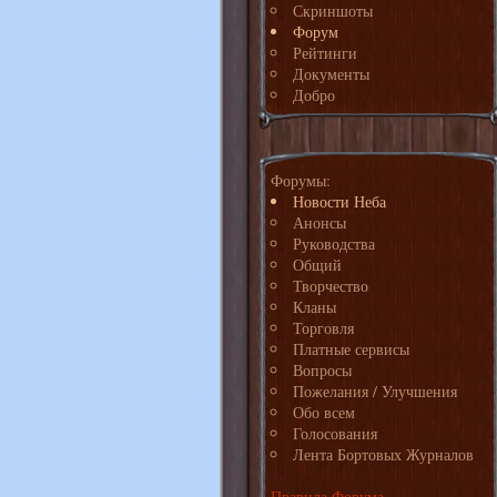
Скриншоты
Форум
Рейтинги
Документы
Добро
Форумы:
Новости Неба
Анонсы
Руководства
Общий
Творчество
Кланы
Торговля
Платные сервисы
Вопросы
Пожелания / Улучшения
Обо всем
Голосования
Лента Бортовых Журналов
Правила Форума