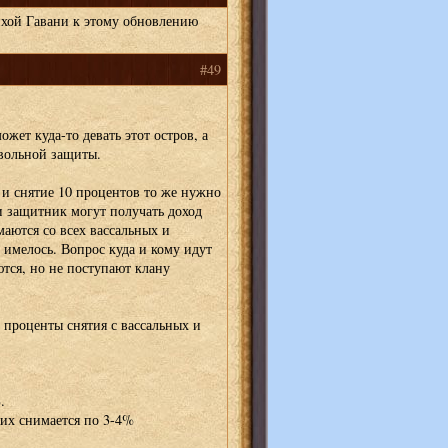
ихой Гавани к этому обновлению
#49
ожет куда-то девать этот остров, а
вольной защиты.
 и снятие 10 процентов то же нужно
и защитник могут получать доход
маются со всех вассальных и
 имелось. Вопрос куда и кому идут
тся, но не поступают клану
 проценты снятия с вассальных и
.
них снимается по 3-4%