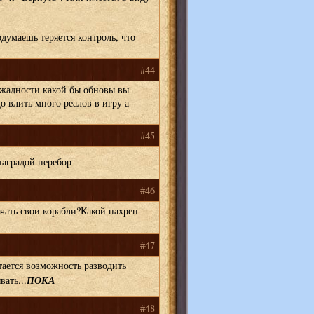
думаешь теряется контроль, что
#44
 жадности какой бы обновы вы
о влить много реалов в игру а
#45
аградой перебор
#46
чать свои корабли?Какой нахрен
#47
ается возможность разводить
ПОКА
ать...
#48