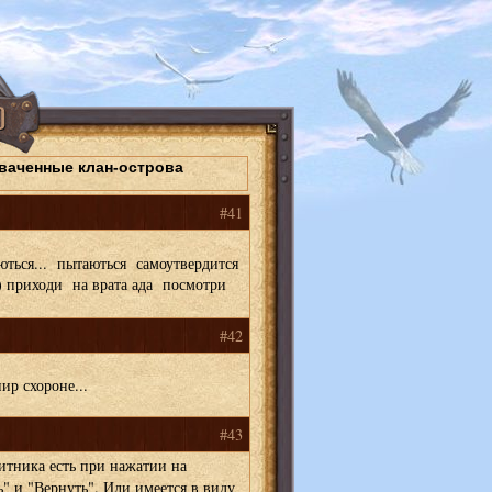
хваченные клан-острова
#41
ься... пытаються самоутвердится
) приходи на врата ада посмотри
#42
ир схороне...
#43
щитника есть при нажатии на
" и "Вернуть". Или имеется в виду