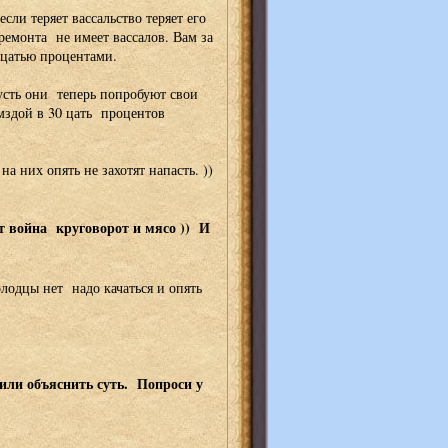
сли теряет вассальство теряет его
ремонта не имеет вассалов. Вам за
дцатью процентами.
усть они теперь попробуют свои
 мздой в 30 цать процентов
а них опять не захотят напасть. ))
т война круговорот и мясо )) И
олодцы нет надо качаться и опять
или объяснить суть. Попроси у