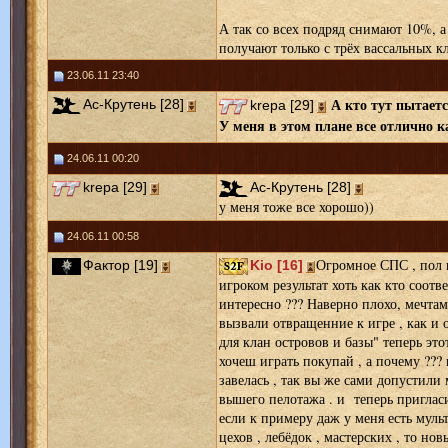
А так со всех подряд снимают 10%, а
получают только с трёх вассальных к
23.06.11 23:40
А кто тут пытает
Ас-Крутень [28]
krepa [29]
У меня в этом плане все отлично к
24.06.11 00:20
krepa [29]
Ас-Крутень [28]
у меня тоже все хорошо))
24.06.11 00:58
Огромное СПС , пол г
Фактор [19]
Kio [16]
игроком результат хоть как кто соотв
интересно ??? Наверно плохо, мечта
вызвали отвращенние к игре , как 
для клан островов и базы" теперь этот
хочеш играть покупай , а почему ???
завелась , так вы же сами допустили 
вышего пелотажа . и теперь пригласи
если к примеру даж у меня есть муль
цехов , лебёдок , мастерских , то но