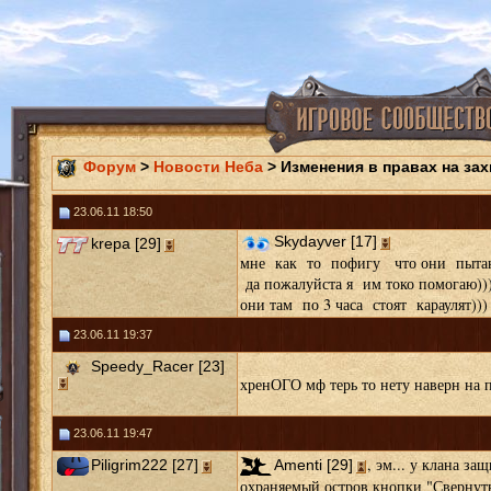
Форум
>
Новости Неба
> Изменения в правах на за
23.06.11 18:50
Skydayver [17]
krepa [29]
мне как то пофигу что они пытают
да пожалуйста я им токо помогаю))
они там по 3 часа стоят караулят)))
23.06.11 19:37
Speedy_Racer [23]
хренОГО мф терь то нету наверн на п
23.06.11 19:47
, эм... у клана за
Piligrim222 [27]
Amenti [29]
охраняемый остров кнопки "Свернуть