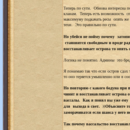
Теперь по сути. Обнова интересна п
кланам. Теперь есть возможность сп
максимуму подкачать ресы опять же
техи. Это правильно по сути.
Но убейся не пойму почему затопи
становится свободным и вроде рад
восстанавливает острова то опять 
Логика не понятно. Админы это бре
Я понимаю так что если остров сдох т
то оно теряется умышленно или в со
Но повторяю с какого бодуна при
чинит и восстанавливает острова 
вассалы. Как я понял вы уже ему
для выхода в свет. ))Объясните то
заморачиватся если шанса у него н
Так почему вассальство восстана