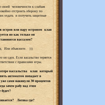
о своей человечности к слабым
окойно отстроить оборону по
 их отдать и получить защитные
в остров или пару островом клан
уется но как только он
становится вассалом?
д. Или объясните. )))
о он сдох. Если васальство теряется
ответствии с правилами игры.
 потере вассальства клан который
опять автоматом попадает в
 уже сами накинули 30 процентов
гда зачем рабу над этим
е будет?
вливается? Логика где?