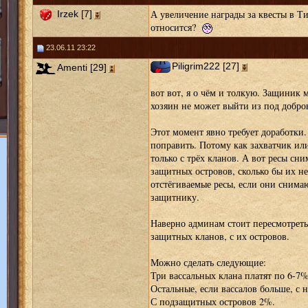
А увеличение награды за квесты в Т
Irzek [7]
относится?
23.06.11 23:22
Piligrim222 [27]
Amenti [29]
вот вот, я о чём и толкую. Защиник м
хозяин не может выйти из под добро
Этот момент явно требует доработки.
поправить. Потому как захватчик ил
только с трёх кланов. А вот ресы сни
защитных островов, сколько бы их не
отстёгиваемые ресы, если они снимаю
защитнику.
Наверно админам стоит пересмотреть
защитных кланов, с их островов.
Можно сделать следующие:
Три вассальных клана платят по 6-7%
Остальные, если вассалов больше, с 
С подзащитных островов 2%.