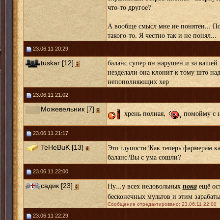
что-то другое?
А вообще смысл мне не понятен... По
такого-то. Я честно так и не понял...
23.06.11 20:29
баланс супер он нарушен и за вашей
tuskar [12]
незделали она клонит к тому што над
непополняющих хер
23.06.11 21:02
Можевельник [7]
хрень полная,
помойму с н
23.06.11 21:17
Это глупости!Как теперь фармерам ка
TeHeBuK [13]
баланс?Вы с ума сошли?
23.06.11 22:00
пока
Ну...у всех недовольных
ещё ост
садик [23]
бесконечных мультов и этим зарабатыв
Сообщение отредактировано: 23.06.11 22:00
23.06.11 22:29