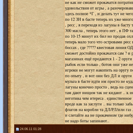
не как не сможет прокачатся потрати
удовольствия от игры , а разочерова
здесь полное *Г , и делать тут не чег
по 12 ЗН в басте теперь их уже много
, ресс , я переходя из лагуны в басту
300 масла , теперь этого нет , в ПФ 
по 10-15 минут их бил но продав охла
теперь мало того что островами ресс 
боссах , где ????? квестовая линия О
сможет достойно прокачатся сам ? и 
магазинах ещё продаются 1 - 2 оруги 
рыбок если только , ботов они уже не 
игроки не могут накопить на оругу п
по опыту , и вот они без ДЛ и оруги 
мульта в басте идти им просто не куд
лагуны конечно просто , ведь на сцен
там дают нищим так не кидают .. к 
неготива чем итереса . единственное 
вроде как за заслуги .. вы только за
флагов на коробли та ДЛ/РЛ/или газ , 
и слетайте на не прокаченом где нибу
не надо боты запинают..
24.06.11 01:28