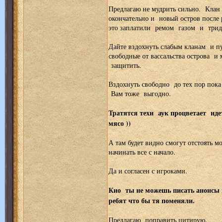
Предлагаю не мудрить сильно. Клан е
окончательно и новый остров после 
это заплатили ремом газом и три
Дайте вздохнуть слабым кланам и п
свободные от вассальства острова и
защитить.
Вздохнуть свободно до тех пор пока н
Вам тоже выгодно.
Тратятся техи аук процветает иде
мясо ))
А там будет видно смогут отстоять м
начинать все с начало.
Да и согласен с игроками.
Кио ты не можешь писать анонсы 
ребят что бы тя поменяли.
Предлагаю поправить цитирую.