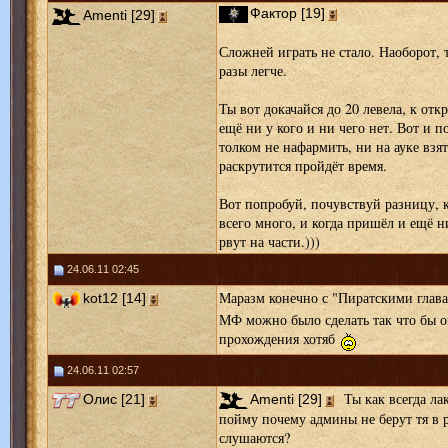
Фактор [19]
Amenti [29]
Сложней играть не стало. Наоборот, т
разы легче.
Ты вот докачайся до 20 левела, к отк
ещё ни у кого и ни чего нет. Вот и п
толком не нафармить, ни на ауке взят
раскрутится пройдёт время.
Вот попробуй, почувствуй разницу, 
всего много, и когда пришёл и ещё ни
рвут на части.)))
24.06.11 02:45
Маразм конечно с "Пиратскими глав
kot12 [14]
МФ можно было сделать так что бы о
прохождения хотяб
24.06.11 02:57
Ты как всегда ла
Олис [21]
Amenti [29]
пойму почему админы не берут тя в р
слушаются?