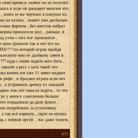
в сваю время и значит он не получит
вшись в игре он раскажет многим что
о , взять те же чертежи я покупал их
ие не купять , значит уже дисбаланс
 только фармом , без квестов набрал
таверны приносили ресс , раньше, я
д узлы с них пог прокачатся ,
в цене уронили так и нет его на
ДНА!!!!!по которой игрок пройдя
разесните мне не далёкому зачем в
??? куда с ними ходить кого бить ,
завалят а ресс с ьота такой что
ока копять им уже 11 левел кидают
в рифе , и бросают играть если нет
а , а устраивать аренку из локаций
арии тож нет смысла ходить , то что
игре у меня к сожелению больше
что порадовало да дали флаги ,
были потребовать за устоновкку
а так всё нармуль , сядте на мульта
дь с первой оргуй .. вас даже топить
#53