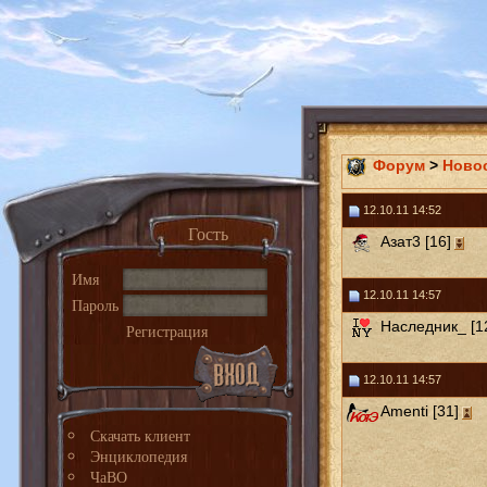
Форум
>
Ново
12.10.11 14:52
Гость
Азат3 [16]
Имя
12.10.11 14:57
Пароль
Наследник_ [1
Регистрация
12.10.11 14:57
Amenti [31]
Скачать клиент
Энциклопедия
ЧаВО