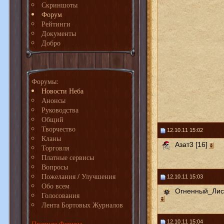
Скриншоты
Форум
Рейтинги
Документы
Добро
Форумы:
Новости Неба
Анонсы
Руководства
Общий
Творчество
12.10.11 15:02
Кланы
Азат3 [16]
Торговля
Платные сервисы
Вопросы
Пожелания / Улучшения
12.10.11 15:03
Обо всем
Огненный_Лис 
Голосования
Лента Бортовых Журналов
12.10.11 15:04
Правила Форума