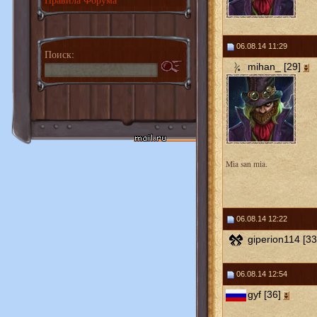
06.08.14 11:29
Поиск:
mihan_ [29]
Mia san mia.
06.08.14 12:22
giperion114 [33
06.08.14 12:54
gyf [36]