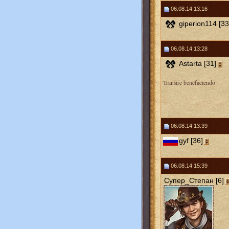
06.08.14 13:16
giperion114 [33
06.08.14 13:28
Astarta [31]
Transire benefaciendo
06.08.14 13:39
gyf [36]
06.08.14 15:39
Супер_Степан [6]