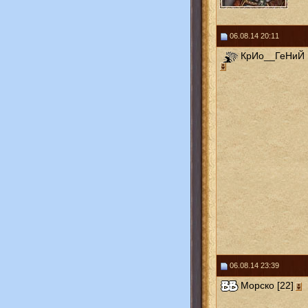
06.08.14 20:11
КрИо__ГеНиЙ 
06.08.14 23:39
Морско [22]