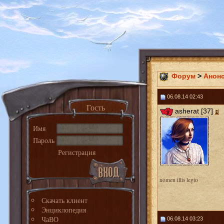
Форум
>
Анон
06.08.14 02:43
Гость
asherat [37]
Имя
Пароль
Регистрация
nomen illis legio
Скачать клиент
Энциклопедия
ЧаВО
06.08.14 03:23