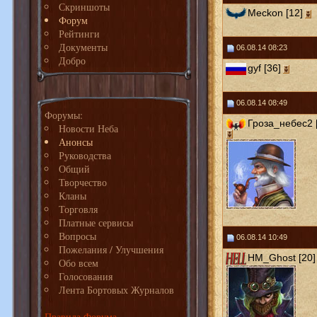
Скриншоты
Meckon [12]
Форум
Рейтинги
Документы
06.08.14 08:23
Добро
gyf [36]
06.08.14 08:49
Форумы:
Гроза_небес2 
Новости Неба
Анонсы
Руководства
Общий
Творчество
Кланы
Торговля
Платные сервисы
Вопросы
06.08.14 10:49
Пожелания / Улучшения
HM_Ghost [20]
Обо всем
Голосования
Лента Бортовых Журналов
Правила Форума