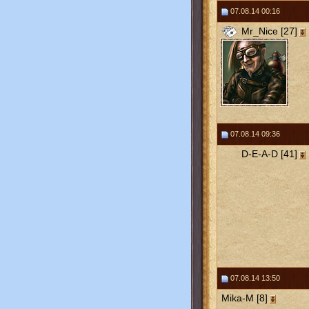
07.08.14 00:16
Mr_Nice [27]
07.08.14 09:36
D-E-A-D [41]
07.08.14 13:50
Mika-M [8]