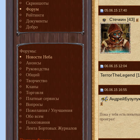
Скриншоты
Форум
05.06.15 17:40
Рейтинги
Стечкин [43]
Документы
Добро
Форумы:
Новости Неба
Анонсы
06.06.15 12:04
Руководства
Общий
TerrorTheLegend [1
Творчество
Кланы
06.06.15 16:55
Торговля
Платные сервисы
АндрейБузулук
Вопросы
Пожелания / Улучшения
Пока у тебя есть попытка
Обо всем
проиграл!
Голосования
Лента Бортовых Журналов
Правила Форума