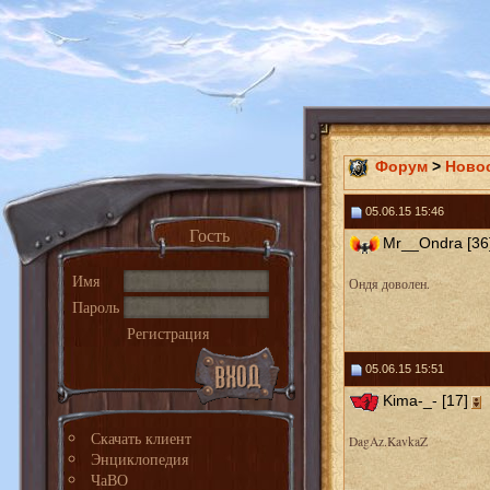
Форум
>
Ново
05.06.15 15:46
Гость
Mr__Ondra [36
Имя
Ондя доволен.
Пароль
Регистрация
05.06.15 15:51
Kima-_- [17]
Скачать клиент
DagAz.KavkaZ
Энциклопедия
ЧаВО