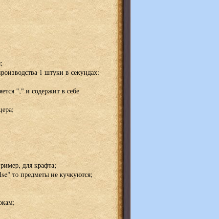
;
роизводства 1 штуки в секундах:
тся "," и содержит в себе
цера;
ример, для крафта;
lse" то предметы не кучкуются;
окам;