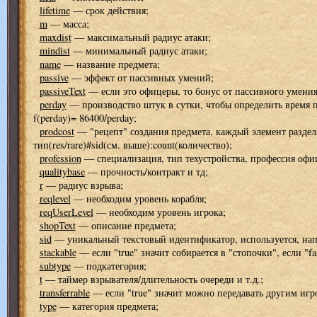
lifetime
— срок действия;
m
— масса;
maxdist
— максимальный радиус атаки;
mindist
— минимальный радиус атаки;
name
— название предмета;
passive
— эффект от пассивных умений;
passiveText
— если это офицеры, то бонус от пассивного умения
perday
— производство штук в сутки, чтобы определить время п
f(perday)= 86400/perday;
prodcost
— "рецепт" создания предмета, каждый элемент разделяе
тип(res/rare)#sid(см. выше):count(количество);
profession
— специализация, тип техустройства, профессия офи
qualitybase
— прочность/контракт и тд;
r
— радиус взрыва;
reqlevel
— необходим уровень корабля;
reqUserLevel
— необходим уровень игрока;
shopText
— описание предмета;
sid
— уникальный текстовый идентификатор, используется, нап
stackable
— если "true" значит собирается в "стопочки", если "fa
subtype
— подкатегория;
t
— таймер взрывателя/длительность очереди и т.д.;
transferrable
— если "true" значит можно передавать другим игр
type
— категория предмета;