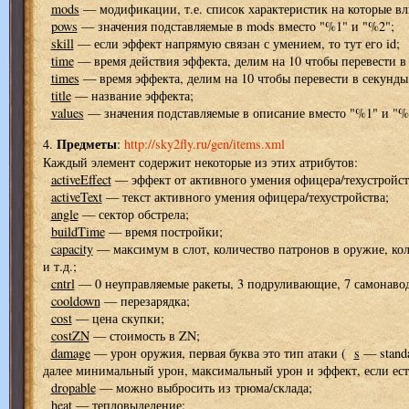
mods
— модификации, т.е. список характеристик на которые вл
pows
— значения подставляемые в mods вместо "%1" и "%2";
skill
— если эффект напрямую связан с умением, то тут его id;
time
— время действия эффекта, делим на 10 чтобы перевести в
times
— время эффекта, делим на 10 чтобы перевести в секунды
title
— название эффекта;
values
— значения подставляемые в описание вместо "%1" и "%2"
Предметы
4.
:
http://sky2fly.ru/gen/items.xml
Каждый элемент
содержит некоторые из этих атрибутов:
activeEffect
— эффект от активного умения офицера/техустройст
activeText
— текст активного умения офицера/техустройства;
angle
— сектор обстрела;
buildTime
— время постройки;
capacity
— максимум в слот, количество патронов в оружие, ко
и т.д.;
cntrl
— 0 неуправляемые ракеты, 3 подруливающие, 7 самонаво
cooldown
— перезарядка;
cost
— цена скупки;
costZN
— стоимость в ZN;
damage
— урон оружия, первая буква это тип атаки (
s
— stand
далее минимальный урон, максимальный урон и эффект, если ест
dropable
— можно выбросить из трюма/склада;
heat
— тепловыделение;