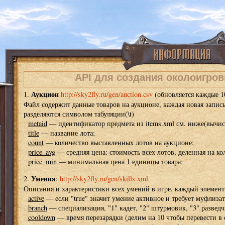
API для создания околоигро
Аукцион
1.
http://sky2fly.ru/gen/auction.csv
(обновляется каждые 1
Файл содержит данные товаров на аукционе, каждая новая запись
разделяются символом табуляции(\t)
metaid
— идентификатор предмета из items.xml см. ниже(вычисляе
title
— название лота;
count
— количество выставленных лотов на аукционе;
price_avg
— средняя цена: стоимость всех лотов, деленная на ко
price_min
— минимальная цена 1 единицы товара;
Умения
2.
:
http://sky2fly.ru/gen/skills.xml
Описания и характеристики всех умений в игре, каждый элемен
active
— если "true" значит умение активное и требует муфлизат
branch
— специализация, "1" кадет, "2" штурмовик, "3" разведчи
cooldown
— время перезарядки (делим на 10 чтобы перевести в 