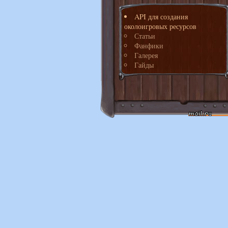
API для создания
околоигровых ресурсов
Статьи
Фанфики
Галерея
Гайды