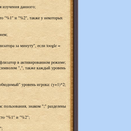
я изучения данного;
то "%1" и "%2", также у некоторых
нем;
затора за минуту", если toogle =
муфлизатор в активированном режиме;
символом ",", также каждый уровень
бходимый" уровень игрока: (y+1)*2;
с пользования, знаком ";" разделены
сто "%1" и "%2";
";