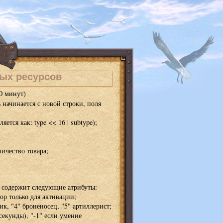
вых ресурсов
0 минут)
 начинается с новой строки, поля
тся как: type << 16 | subtype);
личество товара;
т
содержит следующие атрибуты:
ор только для активации;
к, "4" броненосец, "5" артиллерист;
секунды), "-1" если умение