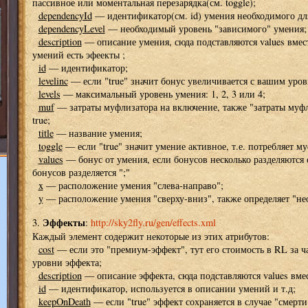
пассивное или моментальная перезарядка(см. toggle);
dependencyId
— идентификатор(см. id) умения необходимого дл
dependencyLevel
— необходимый уровень "зависимого" умения;
description
— описание умения, сюда подставляются values вмес
умений есть эфеекты
;
id
— идентификатор;
levelinc
— если "true" значит бонус увеличивается с вашим уров
levels
— максимальный уровень умения: 1, 2, 3 или 4;
muf
— затраты муфлизатора на включение, также "затраты муфли
true;
title
— название умения;
toggle
— если "true" значит умение активное, т.е. потребляет 
values
— бонус от умения, если бонусов несколько разделяются 
бонусов разделяется ";"
x
— расположение умения "слева-направо";
y
— расположение умения "сверху-вниз", также определяет "нео
Эффекты
3.
:
http://sky2fly.ru/gen/effects.xml
Каждый элемент
содержит некоторые из этих атрибутов:
cost
— если это "премиум-эффект", тут его стоимость в RL за ча
уровни эффекта;
description
— описание эффекта, сюда подставляются values вме
id
— идентификатор, используется в описании умений и т.д;
keepOnDeath
— если "true" эффект сохраняется в случае "смерти