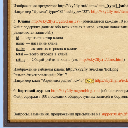
[type]
[subt
Изображения предметов: http://sky2fly.ru/i/items/item_
_
Например "Детали" type="81" subtype="32":
http://sky2fly.ru/i/it
Кланы
5.
http://sky2fly.ru/gen/clans.csv
(обновляется каждые 10 м
Файл содержит данные обо всех кланах в игре, каждая новая запи
разделяются запятой(,)
id
— идентификатор клана
name
— название клана
active
— активных игроков в клане
total
— всего игроков в клане
rating
— Общий рейтинг клана (см.
http://sky2fly.ru/clans.html
)
[id]
Изображение эмблемы клана: http://sky2fly.ru/i/clans/
.png
Размер фиксированный: 29x17
Например клан "Администрация" id="3"
http://sky2fly.ru/i/c
Бортовой журнал
6.
http://sky2fly.ru/gen/blog.xml
(обновляется ра
Файл содержит 100 последних общедоступных записей в бортовы
Вопросы, замечания, предложения присылайте на
support@sky2fl