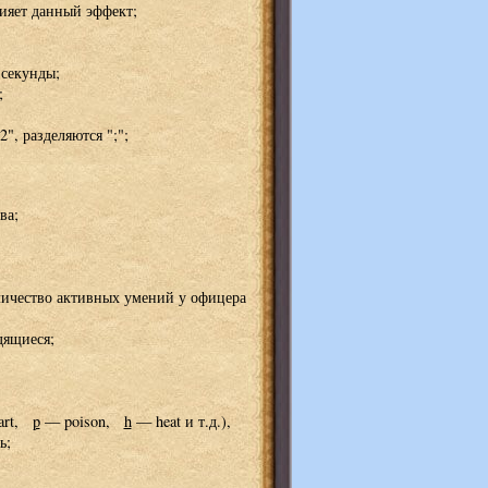
ияет данный эффект;
 секунды;
;
, разделяются ";";
ва;
личество активных умений у офицера
дящиеся;
art,
p
— poison,
h
— heat и т.д.),
ь;