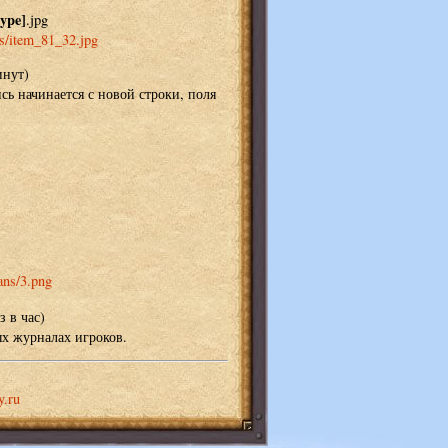
ype]
.jpg
ems/item_81_32.jpg
инут)
сь начинается с новой строки, поля
lans/3.png
з в час)
х журналах игроков.
y.ru