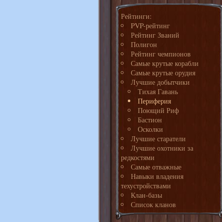
Рейтинги:
PVP-рейтинг
Рейтинг Званий
Полигон
Рейтинг чемпионов
Самые крутые корабли
Самые крутые орудия
Лучшие добытчики
Тихая Гавань
Периферия
Поющий Риф
Бастион
Осколки
Лучшие старатели
Лучшие охотники за
редкостями
Самые отважные
Навыки владения
техустройствами
Клан-базы
Список кланов