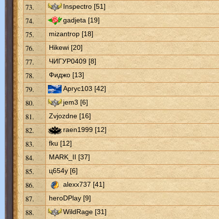
73.
Inspectro [51]
74.
gadjeta [19]
75.
mizantrop [18]
76.
Hikewi [20]
77.
ЧИГУР0409 [8]
78.
Фиджо [13]
79.
Аргус103 [42]
80.
jem3 [6]
81.
Zvjozdne [16]
82.
raen1999 [12]
83.
fku [12]
84.
MARK_II [37]
85.
ц654у [6]
86.
alexx737 [41]
87.
heroDPlay [9]
88.
WildRage [31]