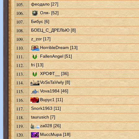
105.
феодало [27]
106.
Оля- [52]
107.
Бибус [6]
108.
БОЕЦ_С_ДРЕЛЬЮ [8]
109.
z_zor [17]
110.
HorribleDream [13]
111.
FallenAngel [51]
112.
fri [13]
113.
ХРОФТ__ [36]
114.
VoSsTaVwIy [8]
115.
Vova1984 [46]
116.
Bupyc1 [11]
117.
Snork1963 [11]
118.
taurusich [7]
119.
za028 [26]
120.
MuccMupa [18]