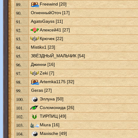
89.
Freewind [20]
90.
ОгненныйОточ [17]
91.
AgatoGayss [11]
92.
Алексей41 [27]
93.
Крючек [22]
94.
Mistikx1 [23]
95.
ЗВЁЗДНЫЙ_МАЛЬЧИК [54]
96.
Джинни [16]
97.
Zeki [7]
98.
Artemka1175 [32]
99.
Geras [27]
100.
Эллуна [50]
101.
Соломонида [26]
102.
ТИРПИЦ [49]
103.
Miura [16]
104.
Maxische [49]