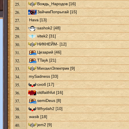
25.
Вождь_Народов [16]
26.
ЗайчикПопрыгай [15]
27.
Hava [13]
28.
sashok2 [48]
29.
vitek2 [31]
30.
НИКНЕЙМ- [12]
31.
Цезарий [46]
32.
TTayk [21]
33.
МихаилЭлектрик [9]
34.
mySadness [33]
35.
сноб [17]
36.
oldfaithfut [16]
37.
semiDeus [8]
38.
Whydah2 [10]
39.
wasik [18]
40.
jem2 [9]