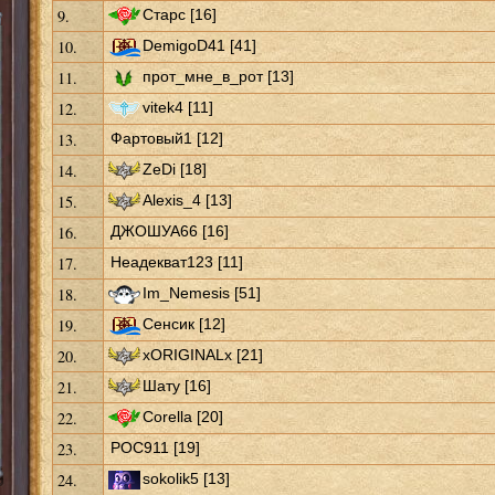
9.
Старс [16]
10.
DemigoD41 [41]
11.
прот_мне_в_рот [13]
12.
vitek4 [11]
13.
Фартовый1 [12]
14.
ZeDi [18]
15.
Alexis_4 [13]
16.
ДЖОШУА66 [16]
17.
Неадекват123 [11]
18.
Im_Nemesis [51]
19.
Сенсик [12]
20.
xORIGINALx [21]
21.
Шату [16]
22.
Corella [20]
23.
POC911 [19]
24.
sokolik5 [13]