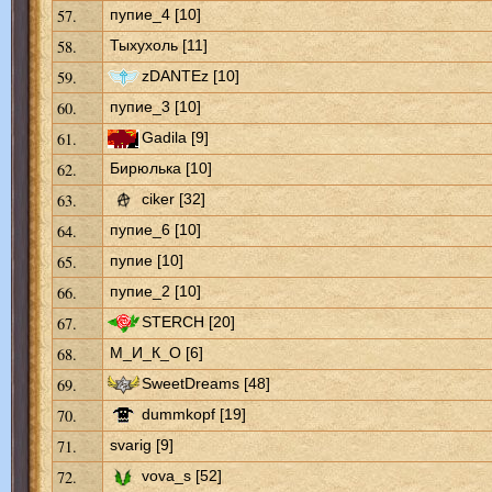
57.
пупие_4 [10]
58.
Тыхухоль [11]
59.
zDANTEz [10]
60.
пупие_3 [10]
61.
Gadila [9]
62.
Бирюлька [10]
63.
ciker [32]
64.
пупие_6 [10]
65.
пупие [10]
66.
пупие_2 [10]
67.
STERCH [20]
68.
М_И_К_О [6]
69.
SweetDreams [48]
70.
dummkopf [19]
71.
svarig [9]
72.
vova_s [52]