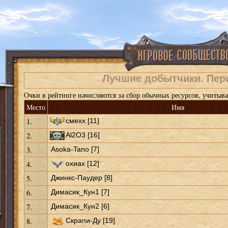
Лучшие добытчики. Пе
Очки в рейтинге начисляются за сбор обычных ресурсов, учитывае
Место
Имя
1.
смехх [11]
2.
Al2O3 [16]
3.
Asoka-Tano [7]
4.
охиах [12]
5.
Джинкс-Паудер [8]
6.
Димасик_Кун1 [7]
7.
Димасик_Кун2 [6]
8.
Скрапи-Ду [19]