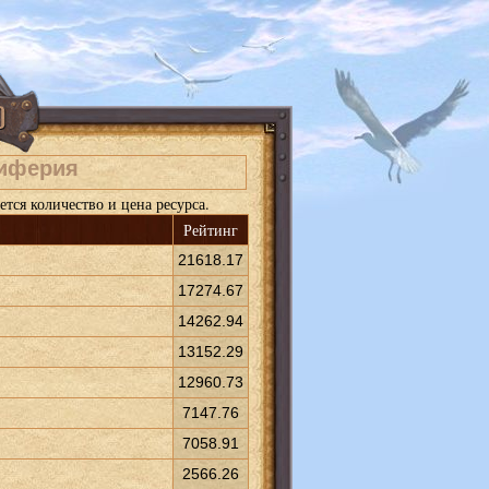
риферия
тся количество и цена ресурса.
Рейтинг
21618.17
17274.67
14262.94
13152.29
12960.73
7147.76
7058.91
2566.26