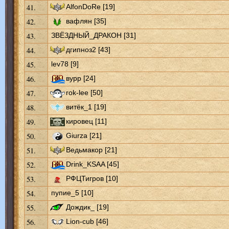
41.
AlfonDoRe [19]
42.
вафлян [35]
43.
ЗВЁЗДНЫЙ_ДРАКОН [31]
44.
дгипноз2 [43]
45.
lev78 [9]
46.
вурр [24]
47.
rok-lee [50]
48.
витёк_1 [19]
49.
кировец [11]
50.
Giurza [21]
51.
Ведьмакор [21]
52.
Drink_KSAA [45]
53.
РФЦТигров [10]
54.
пупие_5 [10]
55.
Дождик_ [19]
56.
Lion-cub [46]