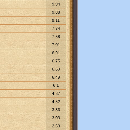
9.94
9.88
9.11
7.74
7.58
7.01
6.91
6.75
6.69
6.49
6.1
4.87
4.52
3.86
3.03
2.63