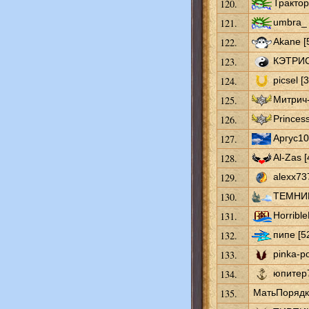
120.
Трактор
121.
umbra_ 
122.
Akane [
123.
КЭТРИС
124.
picsel [
125.
Митрич-
126.
Princes
127.
Аргус10
128.
Al-Zas [
129.
alexx73
130.
ТЕМНИК
131.
Horribl
132.
пипе [5
133.
pinka-p
134.
юпитер7
135.
МатьПорядка