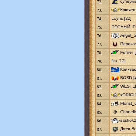
72.
суперме
73.
Крючек 
74.
Loyns [22]
75.
ПОТНЫЙ_ПИ
76.
Angel_S
77.
Паракос
78.
Fuhrer [
79.
fku [12]
80.
Кряквак
81.
BOSD [
82.
WESTER
83.
xORIGIN
84.
Florist_
85.
Chanelk
86.
sashok2
87.
Джек-Во