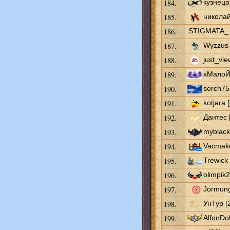
184.
кузнецо
185.
николай
186.
STIGMATA_ 
187.
Wyzzus 
188.
just_vie
189.
хМалоЙх
190.
serch75
191.
kotjara 
192.
Дантес 
193.
myblac
194.
Vacmake
195.
Trewick 
196.
olimpik2
197.
Jormung
198.
УнТур [
199.
AlfonDo