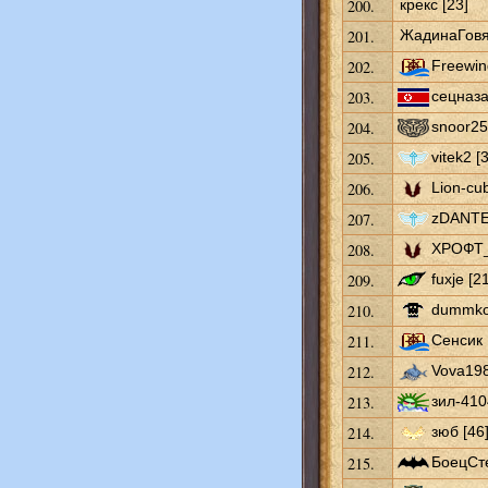
200.
крекс [23]
201.
ЖадинаГовя
202.
Freewin
203.
сецназа
204.
snoor25
205.
vitek2 [
206.
Lion-cub
207.
zDANTEz
208.
ХРОФТ_
209.
fuxje [2
210.
dummkop
211.
Сенсик 
212.
Vova198
213.
зил-410
214.
зюб [46
215.
БоецСте