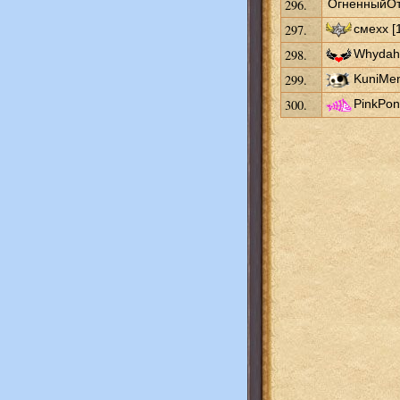
296.
ОгненныйОт
297.
смехх [
298.
Whydah2
299.
KuniMen
300.
PinkPon