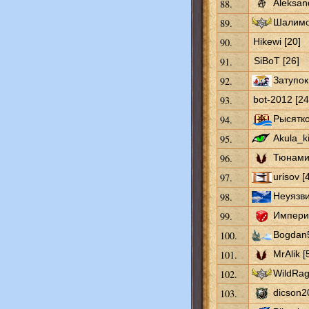
88.
Aleksan
89.
Шалимо
90.
Hikewi [20]
91.
SiBoT [26]
92.
Затупок
93.
bot-2012 [24
94.
Рысятко
95.
Akula_ki
96.
Тюнами 
97.
urisov [
98.
Неуязви
99.
Империя
100.
Bogdan5
101.
MrAlik [
102.
WildRag
103.
dicson2