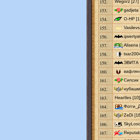
152.
Wegorz [27]
153.
gadjeta 
154.
О-НР [1
155.
Vasilevs
156.
qwertya
157.
Alisena 
158.
tsar2004
159.
ЭВИТА 
160.
вафлян 
161.
Сипсик 
162.
нубашмё
163.
Heartles [10]
164.
Фогги_Д
165.
ZeDi [18
166.
SkyLoso
167.
Reputab