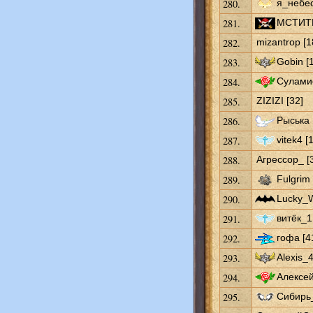
280.
я_небес
281.
МСТИТЕ
282.
mizantrop [1
283.
Gobin [
284.
Сулами
285.
ZIZIZI [32]
286.
Рыська 
287.
vitek4 [
288.
Агрессор_ [
289.
Fulgrim 
290.
Lucky_W
291.
витёк_1
292.
гофа [4
293.
Alexis_4
294.
Алексей
295.
Сибирь