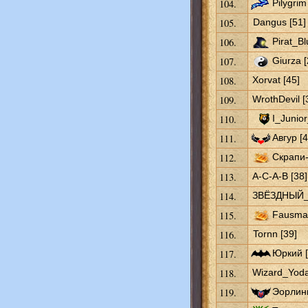
104.
Pilygrim
105.
Dangus [51]
106.
Pirat_B
107.
Giurza [
108.
Xorvat [45]
109.
WrothDevil [
110.
I_Junior
111.
Авгур [4
112.
Скрапи-
113.
A-C-A-B [38]
114.
ЗВЁЗДНЫЙ_
115.
Fausman
116.
Tornn [39]
117.
Юркий [
118.
Wizard_Yoda
119.
Эорлинг