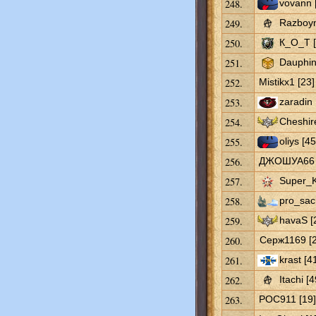
248.
vovann 
249.
Razboyn
250.
К_О_Т [
251.
Dauphin
252.
Mistikx1 [23]
253.
zaradin 
254.
Cheshir
255.
oliys [45
256.
ДЖОШУА66 
257.
Super_K
258.
pro_sac
259.
havaS [
260.
Серж1169 [2
261.
krast [4
262.
Itachi [4
263.
POC911 [19]