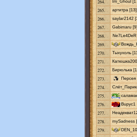
264.
Im_Ghoul [1
265.
артитра [13]
266.
saylar2142 [
267.
Gabimaru [9
268.
Ne7Le4DeR 
269.
Вождь_
270.
Тыхухоль [1
271.
Катюшка200
272.
Бирюлька [1
273.
Персея 
274.
Слёт_Парика
275.
саламан
276.
Bupyc1 
277.
Неадекват12
278.
mySadness [
279.
DEN_10 