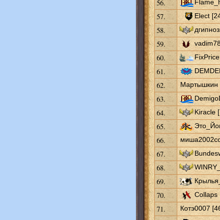
56.
Flame_h
57.
Elect [2
58.
дгипноз
59.
vadim78
60.
FixPrice
61.
DEMDEM
62.
Мартышкин 
63.
DemigoD
64.
Kiracle 
65.
Это_Йо
66.
миша2002со
67.
Bundesw
68.
WINRY_
69.
Крылья_
70.
Collaps 
71.
Котэ0007 [4