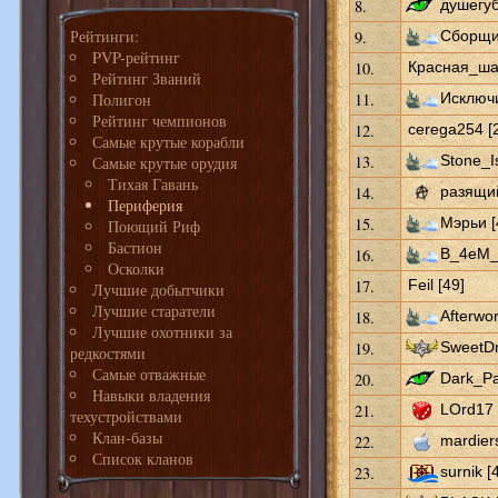
8.
душегуб
Рейтинги:
9.
Сборщик
PVP-рейтинг
10.
Красная_шап
Рейтинг Званий
Полигон
11.
Исключи
Рейтинг чемпионов
12.
cerega254 [
Самые крутые корабли
13.
Stone_I
Самые крутые орудия
Тихая Гавань
14.
разящий
Периферия
15.
Мэрьи [
Поющий Риф
Бастион
16.
B_4eM_c
Осколки
17.
Feil [49]
Лучшие добытчики
Лучшие старатели
18.
Afterwor
Лучшие охотники за
19.
SweetDr
редкостями
Самые отважные
20.
Dark_Pa
Навыки владения
21.
LOrd17 
техустройствами
Клан-базы
22.
mardiers
Список кланов
23.
surnik [