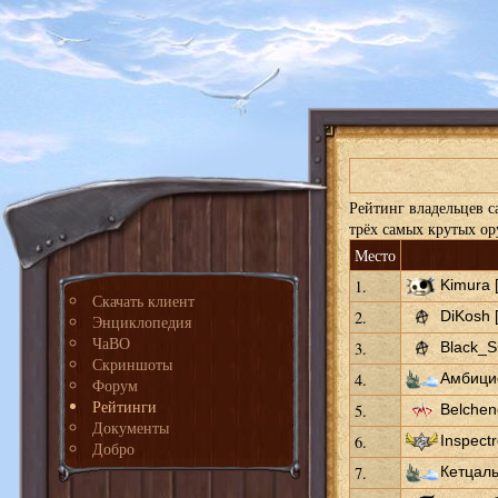
Рейтинг владельцев с
трёх самых крутых ор
Место
1.
Kimura 
Скачать клиент
2.
DiKosh 
Энциклопедия
ЧаВО
3.
Black_S
Скриншоты
4.
Амбици
Форум
Рейтинги
5.
Belchen
Документы
6.
Inspectr
Добро
7.
Кетцаль