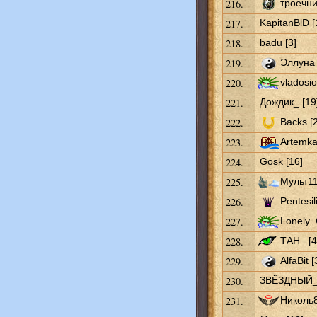
216.
троечни
217.
KapitanBlD [
218.
badu [3]
219.
Эллуна 
220.
vladosio
221.
Дождик_ [19
222.
Backs [
223.
Artemka
224.
Gosk [16]
225.
Мульт11
226.
Pentesil
227.
Lonely_
228.
ТАН_ [4
229.
AlfaBit [
230.
ЗВЁЗДНЫЙ_
231.
Николь8