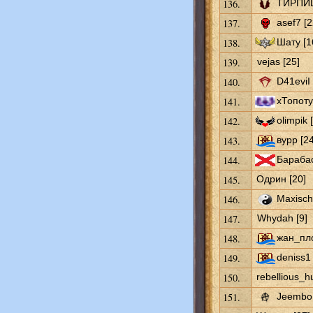
136.
ТИРПИЦ
137.
asef7 [2
138.
Шату [1
139.
vejas [25]
140.
D41eviI 
141.
хТопоту
142.
olimpik 
143.
вурр [24
144.
Барабас
145.
Одрин [20]
146.
Maxisch
147.
Whydah [9]
148.
жан_пло
149.
deniss1 
150.
rebellious_hu
151.
Jeembo 