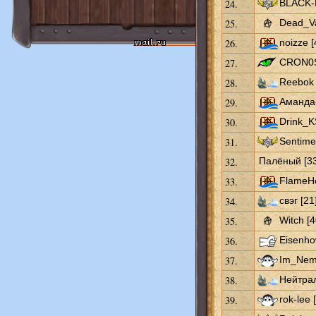
24.
BLACK-
25.
Dead_Va
26.
noizze [
27.
CRON0S
28.
Reebok 
29.
Аманда-
30.
Drink_K
31.
Sentimen
32.
Палёный [33
33.
FlameHo
34.
свэг [21
35.
Witch [4
36.
Eisenho
37.
Im_Neme
38.
Нейтра
39.
rok-lee 