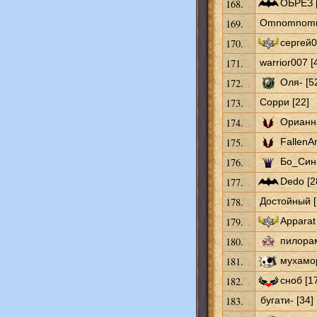
168.
ОБРЕЗ [
169.
Omnomnomn
170.
сергей0
171.
warrior007 [
172.
Оля- [5
173.
Сорри [22]
174.
Орианна
175.
FallenAn
176.
Бо_Синн
177.
Dedo [2
178.
Достойный [
179.
Apparat 
180.
пилорам
181.
мухамор
182.
сноб [1
183.
бугати- [34]