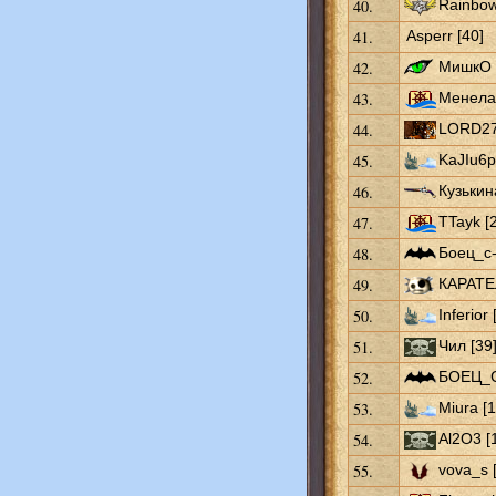
40.
Rainbow
41.
Asperr [40]
42.
МишкО 
43.
Менелай
44.
LORD27
45.
KaJIu6p
46.
Кузькин
47.
TTayk [
48.
Боец_с-
49.
КАРАТЕ
50.
Inferior 
51.
Чил [39
52.
БОЕЦ_С
53.
Miura [1
54.
Al2O3 [
55.
vova_s 