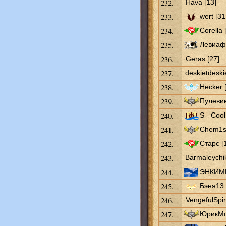
232.
Hava [13]
233.
wert [31
234.
Corella 
235.
Левиаф 
236.
Geras [27]
237.
deskietdeskie
238.
Hecker 
239.
Пулевик
240.
S-_Cool
241.
Chem1st
242.
Старс [
243.
Barmaleychik
244.
ЭНКИМЕ
245.
Бэня13 
246.
VengefulSpiri
247.
ЮрикМо