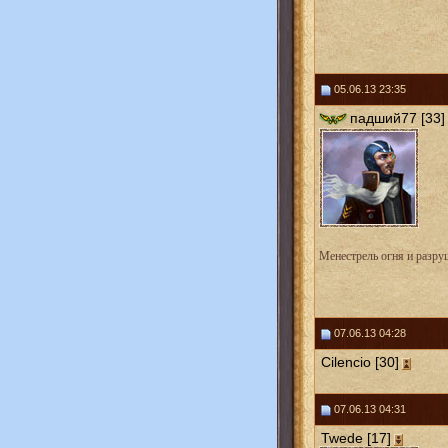
05.06.13 23:35
падший77 [33]
Менестрель огня и разру
07.06.13 04:28
Cilencio [30]
07.06.13 04:31
Twede [17]