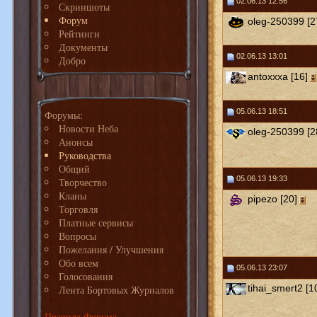
02.06.13 12:56
Скриншоты
Форум
oleg-250399 [2
Рейтинги
Документы
02.06.13 13:01
Добро
antoxxxa [16]
05.06.13 18:51
Форумы:
Новости Неба
oleg-250399 [2
Анонсы
Руководства
Общий
05.06.13 19:33
Творчество
Кланы
pipezo [20]
Торговля
Платные сервисы
Вопросы
Пожелания / Улучшения
Обо всем
05.06.13 23:07
Голосования
tihai_smert2 [1
Лента Бортовых Журналов
Правила Форума