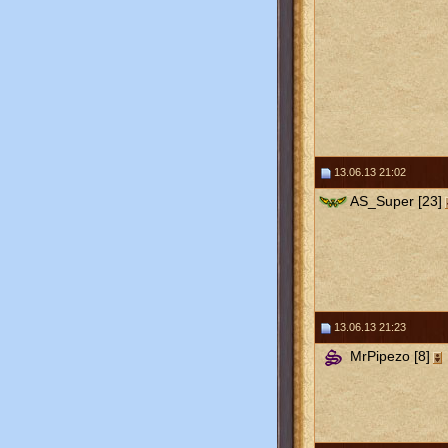
13.06.13 21:02
AS_Super [23]
13.06.13 21:23
MrPipezo [8]