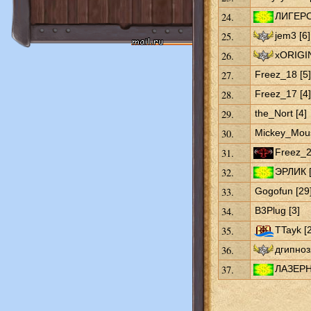
24.
ЛИГЕРО
25.
jem3 [6]
26.
xORIGIN
27.
Freez_18 [5]
28.
Freez_17 [4]
29.
the_Nort [4]
30.
Mickey_Mous
31.
Freez_2
32.
ЭРЛИК [
33.
Gogofun [29
34.
B3Plug [3]
35.
TTayk [
36.
дгипноз
37.
ЛАЗЕРН