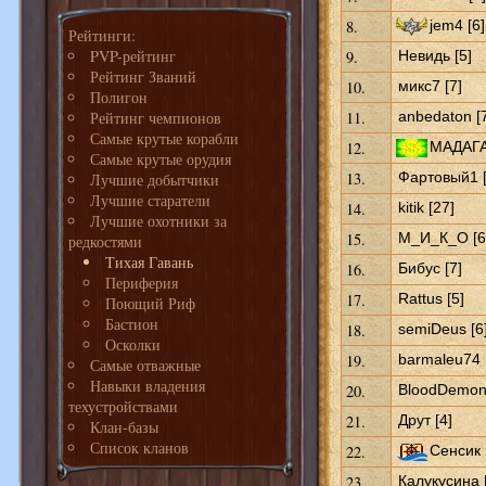
8.
jem4 [6]
Рейтинги:
PVP-рейтинг
9.
Невидь [5]
Рейтинг Званий
10.
микс7 [7]
Полигон
Рейтинг чемпионов
11.
anbedaton [
Самые крутые корабли
12.
МАДАГА
Самые крутые орудия
13.
Фартовый1 [
Лучшие добытчики
Лучшие старатели
14.
kitik [27]
Лучшие охотники за
15.
М_И_К_О [6
редкостями
Тихая Гавань
16.
Бибус [7]
Периферия
17.
Rattus [5]
Поющий Риф
Бастион
18.
semiDeus [6
Осколки
19.
barmaleu74 
Самые отважные
Навыки владения
20.
BloodDemon 
техустройствами
21.
Друт [4]
Клан-базы
Список кланов
22.
Сенсик 
23.
Калукусина 