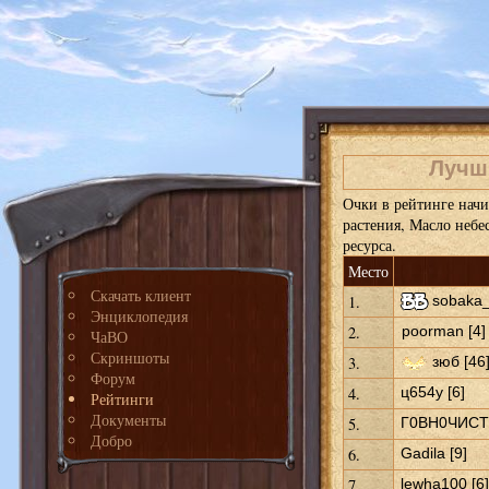
Лучши
Очки в рейтинге начи
растения, Масло небе
ресурса.
Место
Скачать клиент
1.
sobaka_
Энциклопедия
2.
poorman [4]
ЧаВО
Скриншоты
3.
зюб [46
Форум
4.
ц654у [6]
Рейтинги
Документы
5.
Г0ВН0ЧИСТ 
Добро
6.
Gadila [9]
7.
lewha100 [6]