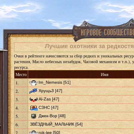
Лучшие охотники за редкост
Очки в рейтинге начисляются за сбор редких и уникальных ресур
растения, Масло небесных незабудок, Часовой механизм и т.п.), 
ресурса.
Место
Имя
1.
Im_Nemesis [51]
2.
Хрущь3 [47]
3.
Al-Zas [47]
4.
С3НС [47]
5.
Джек-Вор [48]
6.
ЗВЁЗДНЫЙ_МАЛЬЧИК [54]
7.
rok-lee [50]