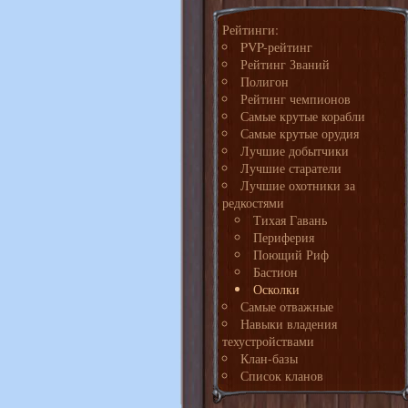
Рейтинги:
PVP-рейтинг
Рейтинг Званий
Полигон
Рейтинг чемпионов
Самые крутые корабли
Самые крутые орудия
Лучшие добытчики
Лучшие старатели
Лучшие охотники за
редкостями
Тихая Гавань
Периферия
Поющий Риф
Бастион
Осколки
Самые отважные
Навыки владения
техустройствами
Клан-базы
Список кланов