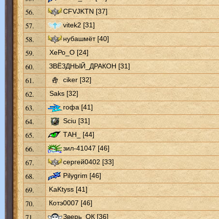
56.
CFVJKTN [37]
57.
vitek2 [31]
58.
нубашмёт [40]
59.
ХеРо_О [24]
60.
ЗВЁЗДНЫЙ_ДРАКОН [31]
61.
ciker [32]
62.
Saks [32]
63.
гофа [41]
64.
Sciu [31]
65.
ТАН_ [44]
66.
зил-41047 [46]
67.
сергей0402 [33]
68.
Pilygrim [46]
69.
KaKtyss [41]
70.
Котэ0007 [46]
71.
Зверь_ОК [36]