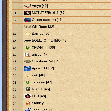
40.
Авгур [42]
41.
МСТИТЕЛЬ1611 [37]
42.
Сокол-охотник [41]
43.
WildRage [32]
44.
Дантес [50]
45.
БОЕЦ_С_ТЕНЬЮ [42]
46.
ХРОФТ__ [36]
47.
urisov [47]
48.
Cheshire-Cat [34]
49.
Аргус103 [42]
50.
зюб [46]
51.
Тюнами [47]
52.
К_О_Т [45]
53.
PED [48]
54.
Stanley [36]
55.
John_van [30]