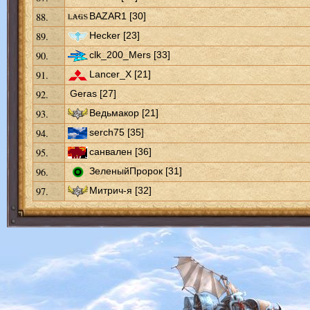
88.
BAZAR1 [30]
89.
Hecker [23]
90.
clk_200_Mers [33]
91.
Lancer_X [21]
92.
Geras [27]
93.
Ведьмакор [21]
94.
serch75 [35]
95.
санвален [36]
96.
ЗеленыйПророк [31]
97.
Митрич-я [32]