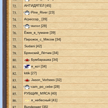
72.
АНТИДЯТЕЛ [45]
73.
Pine_River [23]
74.
Агрессор_ [39]
75.
янгол [28]
76.
Ёжик_в_тумане [39]
77.
Пирожок_с_Мясом [34]
78.
Sudani [42]
79.
Брянский_Лётчик [34]
80.
Бумбарашка [34]
81.
я_кот [34]
82.
kitik [27]
83.
Jason_Vorhees [32]
84.
cam_po_cebe [28]
85.
РУБЩИК_МЯСА [40]
86.
я_небесный [41]
87.
Bundeswer [35]