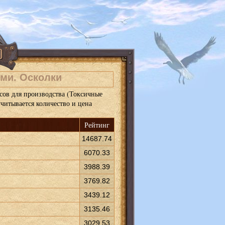
ями. Осколки
сов для производства (Токсичные
учитывается количество и цена
Рейтинг
14687.74
6070.33
3988.39
3769.82
3439.12
3135.46
3029.53