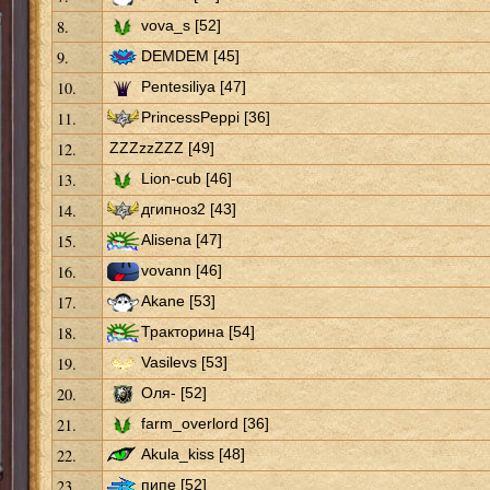
8.
vova_s [52]
9.
DEMDEM [45]
10.
Pentesiliya [47]
11.
PrincessPeppi [36]
12.
ZZZzzZZZ [49]
13.
Lion-cub [46]
14.
дгипноз2 [43]
15.
Alisena [47]
16.
vovann [46]
17.
Akane [53]
18.
Тракторина [54]
19.
Vasilevs [53]
20.
Оля- [52]
21.
farm_overlord [36]
22.
Akula_kiss [48]
23.
пипе [52]