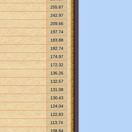
255.87
242.97
209.66
197.74
183.88
182.74
174.97
172.32
136.26
132.57
131.08
130.43
124.04
122.83
113.74
108.84