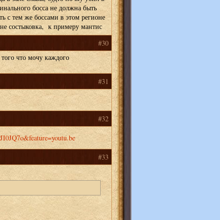
финального босса не должна быть
ь с тем же боссами в этом регионе
не состыковка, к примеру мантис
#30
 того что мочу каждого
#31
#32
JI0JQ7o&feature=youtu.be
#33