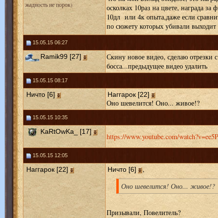
жадность не порок)
осколках 10раз на цвете, награда за 
10дл или 4к опыта,даже если сравнит
по сюжету которых убивали выходит 
15.05.15 06:27
Скину новое видео, сделаю отрезки с
Ramik99 [27]
босса...предыдущее видео удалить
15.05.15 08:17
Ничто [6]
Наггарок [22]
Оно шевелится! Оно... живое!?
15.05.15 10:35
KaRtOwKa_ [17]
https://www.youtube.com/watch?v=ee5P
15.05.15 12:05
,
Наггарок [22]
Ничто [6]
Оно шевелится! Оно... живое!?
Призывали, Повелитель?