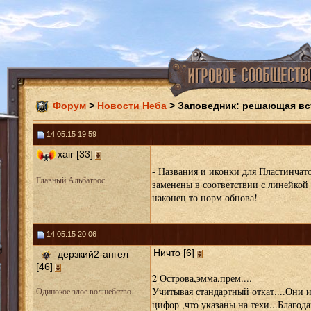
Форум
>
Новости Неба
> Заповедник: решающая вс
14.05.15 19:59
xair [33]
- Названия и иконки для Пластинчато
Главный Альбатрос
заменены в соответствии с линейкой 
наконец то норм обнова!
14.05.15 20:06
Ничто [6]
дерзкий2-ангел
[46]
2 Острова,эмма,прем....
Учитывая стандартный откат....Они и
Одинокое злое волшебство.
цифор ,что указаны на техи...Благода