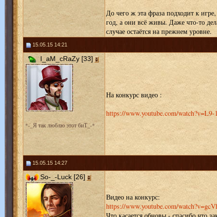
До чего ж эта фраза подходит к игре
год, а они всё живы. Даже что-то де
случае остаётся на прежнем уровне.
15.05.15 14:21
I_aM_cRaZy [33]
На конкурс видео :
https://www.youtube.com/watch?v=L
*-_Я так люблю этот биТ_-*
15.05.15 14:27
So-_-Luck [26]
Видео на конкурс:
https://www.youtube.com/watch?v=gc
Что касается обновы - спасибо,что з