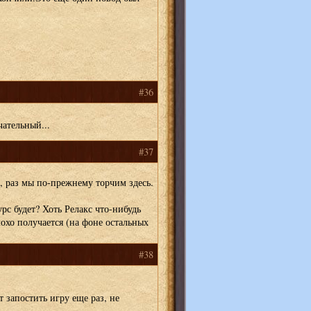
#36
ательный...
#37
, раз мы по-прежнему торчим здесь.
рс будет? Хоть Релакс что-нибудь
лохо получается (на фоне остальных
#38
 запостить игру еще раз, не