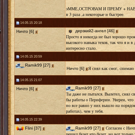
эММЕ,ОСТРОВАМ И ПРЕМУ + НАВЫК.
в 3 раза ,а некоторые и быстрее.
14.05.15 20:18
дерзкий2-ангел [46]
Ничто [6]
Просто я никогда не был хорошо прок
высокого навыка техов, так что я и в 
интересно стало.
14.05.15 20:59
Ramik99 [27]
Я снял как смог, снимаю
Ничто [6]
14.05.15 21:07
Ramik99 [27]
Ничто [6]
Ты даже не пытался. Вылетел, снял с
бы работы о Периферии. Уверен, что
но все равно у них вышло на порядо
работах), чем у тебя.
14.05.15 22:39
Согласен с Ничто
Flini [37]
Ramik99 [27]
решил будет что будет, но вот только