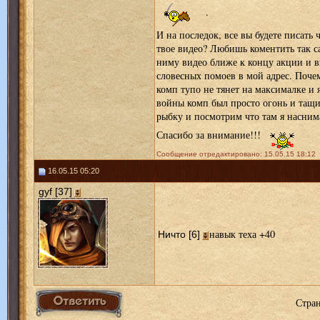
.
И на последок, все вы будете писать 
твое видео? Любишь коментить так са
ниму видео ближе к концу акции и 
словесных помоев в мой адрес. Почем
комп тупо не тянет на максималке и я
войны комп был просто огонь и тащи
рыбку и посмотрим что там я насним
Спасибо за внимание!!!
Сообщение отредактировано: 15.05.15 18:12
16.05.15 05:20
gyf [37]
навык теха +40
Ничто [6]
Стра