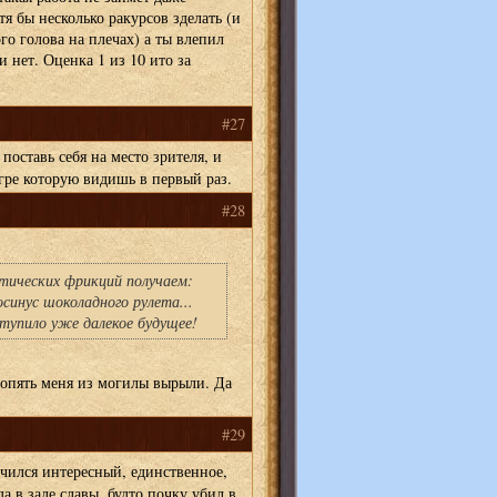
я бы несколько ракурсов зделать (и
ого голова на плечах) а ты влепил
и нет. Оценка 1 из 10 ито за
#27
поставь себя на место зрителя, и
гре которую видишь в первый раз.
#28
ических фрикций получаем:
 Косинус шоколадного рулета...
тупило уже далекое будущее!
 опять меня из могилы вырыли. Да
#29
чился интересный, единственное,
да в зале славы, будто почку убил в