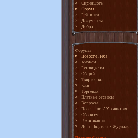
Скриншоты
Форум
Рейтинги
Документы
Добро
Форумы:
Новости Неба
Анонсы
Руководства
Общий
Творчество
Кланы
Торговля
Платные сервисы
Вопросы
Пожелания / Улучшения
Обо всем
Голосования
Лента Бортовых Журналов
Правила Форума