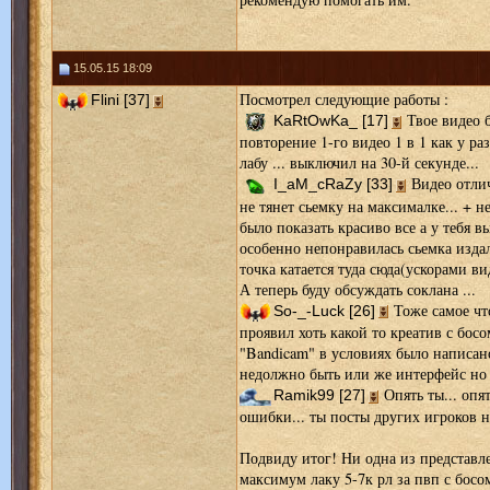
15.05.15 18:09
Посмотрел следующие работы :
Flini [37]
Твое видео б
KaRtOwKa_ [17]
повторение 1-го видео 1 в 1 как у ра
лабу ... выключил на 30-й секунде...
Видео отлич
I_aM_cRaZy [33]
не тянет сьемку на максималке... + н
было показать красиво все а у тебя 
особенно непонравилась сьемка издал
точка катается туда сюда(ускорами ви
А теперь буду обсуждать соклана ...
Тоже самое чт
So-_-Luck [26]
проявил хоть какой то креатив с бос
"Bandicam" в условиях было написан
недолжно быть или же интерфейс но
Опять ты... опят
Ramik99 [27]
ошибки... ты посты других игроков не
Подвиду итог! Ни одна из представле
максимум лаку 5-7к рл за пвп с босо