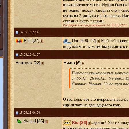
предпоследнее место. Нужно было хот
не только, небуду говорить что у сам
кусок на 2 минуты с 1-го полета. Иде
старание бытть первым.
Сообщение отредактировано: 14.05.15 22:40
14.05.15 22:41
Мой тебе совет, 
Flini [37]
Ramik99 [27]
подумай что ты хотел бы увидить в и
15.05.15 01:37
,
Наггарок [22]
Ничто [6]
Путем незамысловатых математ
14.05.15 - 28.08.12... 0 в уме...
Слишком Ургант! У нас тут нас
О господи, вот это некромант вылез,
ещё цитата из двенадцатого года.
15.05.15 06:09
dvulikii [45]
хороший боссик полу
Kio [23]
что на мой взгляд обидное, это награ