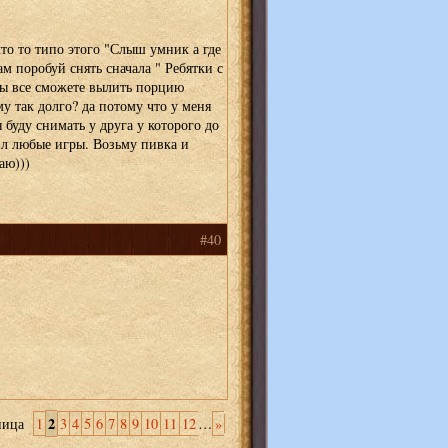
что то типо этого "Слыш умник а где
м поробуй снять сначала " Ребятки с
вы все сможете вылить порцию
у так долго? да потому что у меня
 буду снимать у друга у которого до
л любые игры. Возьму пивка и
аю)))
#40
2
ница
1
3
4
5
6
7
8
9
10
11
12
…
»