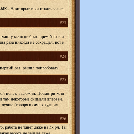
..Некоторые техи откатывались
#23
ачан, у меня не было прем бафов и
два раза никогда не сокращал, вот и
#24
 первый раз, решил попробовать
#25
вой полет, выложил. Посмотри хотя
 и там некоторые снимали впервые,
к лучше (говоря о самых худших
#26
, работа не тянет даже на 5к рл. Ты
 такая работа не займет даже