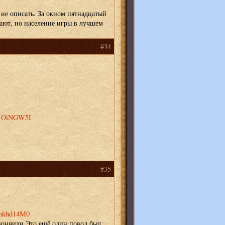
, не описать. За окном пятнадцатый
лают, но население игры в лучшем
#34
9-1OiNGW5I
#35
Vhkhd14M0
акончили.Это ещё один повод был