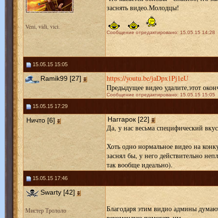
заснять видео.Молодцы!
Veni, vidi, vici.
Сообщение отредактировано: 15.05.15 14:28
15.05.15 15:05
https://youtu.be/jaDpx1Pj1eU
Ramik99 [27]
Предыдущее видео удалите,этот оконч
Сообщение отредактировано: 15.05.15 15:05
15.05.15 17:29
Наггарок [22]
Ничто [6]
Да, у нас весьма специфический вкус
Хоть одно нормальное видео на конку
заснял бы, у него действительно неп
так вообще идеально).
15.05.15 17:46
Swarty [42]
Благодаря этим видио админы думают
Мистер Трололо
рекомендую помогать им.