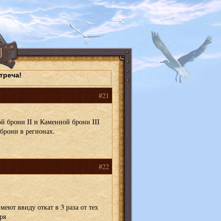
треча!
#21
й брони II и Каменной брони III
брони в регионах.
#22
меют ввиду откат в 3 раза от тех
ря