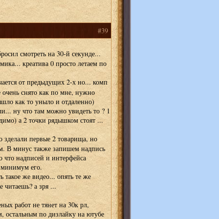
#39
росил смотреть на 30-й секунде...
змика... креатива 0 просто летаем по
ается от предыдущих 2-х но... комп
е очень снято как по мне, нужно
вышло как то уныло и отдаленно)
и... ну что там можно увидеть то ? 1
димо) а 2 точки рядышком стоят ...
о зделали первые 2 товарища, но
ом. В минус также запишем надпись
о что надписей и интерфейса
 минимум его.
ь такое же видео... опять те же
 читаешь? а зря ...
ных работ не тянет на 30к рл,
м, остальным по дизлайку на ютубе