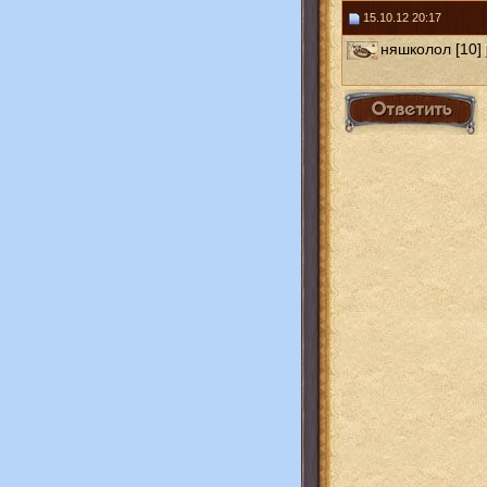
15.10.12 20:17
няшколол [10]