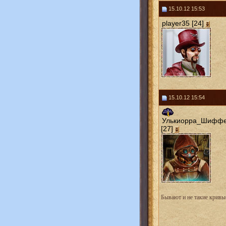
15.10.12 15:53
player35 [24]
15.10.12 15:54
Улькиорра_Шифф
[27]
Бывают и не такие кривые