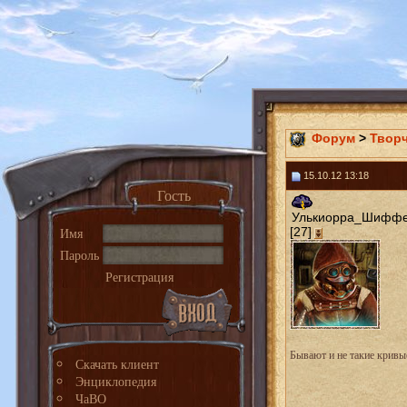
Форум
>
Твор
15.10.12 13:18
Гость
Улькиорра_Шифф
Имя
[27]
Пароль
Регистрация
Бывают и не такие кривые
Скачать клиент
Энциклопедия
ЧаВО