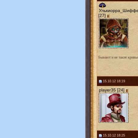
Улькиорра_Шифф
[27]
Бывают и не такие кривые
15.10.12 18:19
player35 [24]
15.10.12 18:25