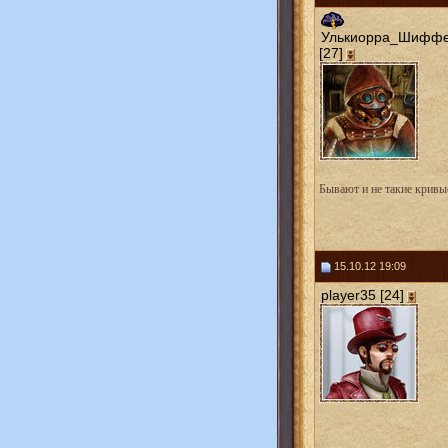
Улькиорра_Шифф
[27]
Бывают и не такие кривые
15.10.12 19:09
player35 [24]