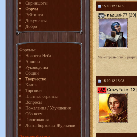
Скриншоты
15.10.12 14:05
Форум
Рейтинги
падший77 [29]
Документы
Добро
Форумы:
Новости Неба
Менестрель огня и разру
Анонсы
Руководства
Общий
Творчество
15.10.12 15:03
Кланы
CrazyFake [13]
Торговля
Платные сервисы
Вопросы
Пожелания / Улучшения
Обо всем
Голосования
Лента Бортовых Журналов
Правила Форума