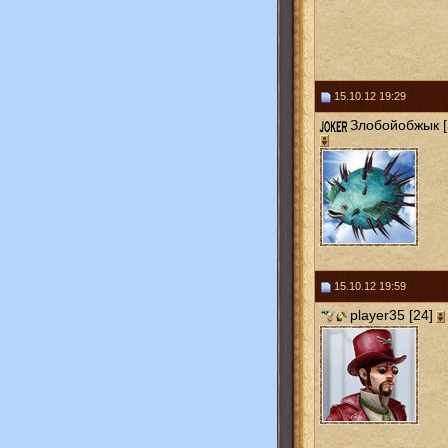
15.10.12 19:29
Злобойобжык [
15.10.12 19:59
player35 [24]