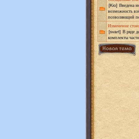
Введена но
[Kio]
возможность вз
позволяющий по
Изменение стои
В ряде д
[svart]
комплекты част