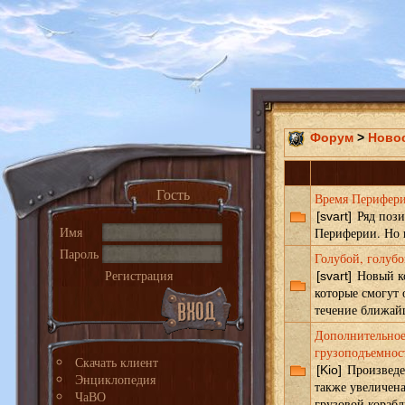
Форум
>
Ново
Гость
Время Перифер
Ряд пози
[svart]
Имя
Периферии. Но н
Пароль
Голубой, голубо
Регистрация
Новый ко
[svart]
которые смогут 
течение ближайш
Дополнительное
грузоподъемнос
Скачать клиент
Произведен
[Kio]
Энциклопедия
также увеличен
ЧаВО
грузовой корабл