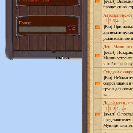
Выполнят
[svart]
проще: синяя ст
Автоматическое
1
2
3
4
…
»
Поиск:
Приглашае
[Kio]
автоматическое
реализованное 
День Машиност
Поздравл
[svart]
Машиностроител
читайте на фору
Сундуки с сокр
Небожител
[Kio]
сокровищами в 
групп для совм
т.п.
Долой муки сов
1
2
3
4
…
»
О послед
[svart]
представителем 
Муниципалитет