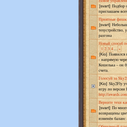
Новое управлен
Подбор о
[svart]
приглашаем все
Приятные фишк
Небольши
[svart]
техустройство, 
разгона
Новый способ п
1
2
3
4
…
»
Появился 
[Kio]
- напрямую чер
Кошелька – он б
счета.
Голосуй за Sky2
Sky2Fly уч
[Kio]
игру по версии 
http://awards.con
Верните техи ка
По много
[svart]
возвращены цве
изменён баланс
Обещанный пла