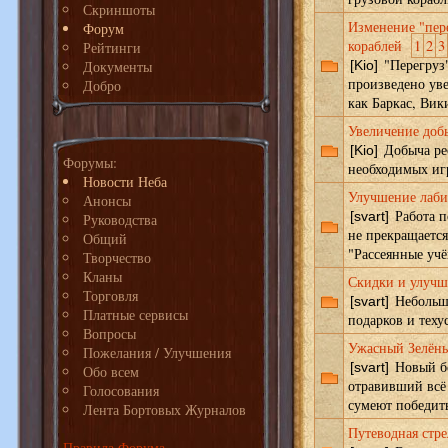
Скриншоты
Изменение "пер
Форум
кораблей
1
2
3
Рейтинги
"Перегруз"
Документы
[Kio]
произведено ув
Добро
как Баркас, Вик
Увеличение доб
Добыча ре
[Kio]
Форумы:
необходимых иг
Новости Неба
Улучшение лаби
Анонсы
Работа п
[svart]
Руководства
не прекращается
Общий
"Рассеянные уч
Творчество
Кланы
Скидки и улучш
Торговля
Небольши
[svart]
Платные сервисы
подарков и теху
Вопросы
Ужасный Зелёны
Пожелания / Улучшения
Новый бо
[svart]
Обо всем
отравивший всё 
Голосования
сумеют победить
Лента Бортовых Журналов
Путеводная стре
Правила Форума